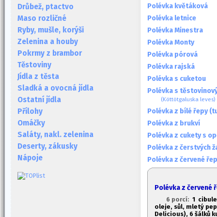
Polévka květáková
Drůbež, ptactvo
Polévka letnice
Maso rozličné
Ryby, mušle, korýši
Polévka Minestra
Zelenina a houby
Polévka Monty
Pokrmy z brambor
Polévka pórová
Těstoviny
Polévka rajská
Jídla z těsta
Polévka s cuketou
Sladká a ovocná jídla
Polévka s těstovinový
Ostatní jídla
(Köttötgaluska leves)
Polévka z bílé řepy (t
Přílohy
Omáčky
Polévka z brukví
Saláty, nakl. zelenina
Polévka z cukety s o
Deserty, zákusky
Polévka z čerstvých 
Nápoje
Polévka z červené ře
Polévka z červené ř
6 porcí:
1
cibule,
oleje, sůl, mletý pep
Delicious), 6 šálků k