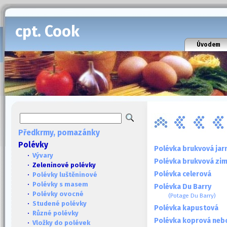
cpt. Cook
Úvodem
Předkrmy, pomazánky
Polévky
Polévka brukvová jar
·
Vývary
Polévka brukvová zim
· Zeleninové polévky
Polévka celerová
·
Polévky luštěninové
·
Polévky s masem
Polévka Du Barry
·
Polévky ovocné
(Potage Du Barry)
·
Studené polévky
Polévka kapustová
·
Různé polévky
Polévka koprová neb
·
Vložky do polévek