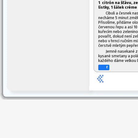
1
citrón na šťávu, ze
lístky, 1
šálek crème 
Cibuli a česnek n
necháme 5 minut změkn
Přisolíme, přidáme ol
červenou řepu a asi 1
kuřecím nebo zelenino
povařit, dokud není z
nebo v hrnci ručním m
čerstvě mletým pepře
Jemně nasekané ze
kysané smetany a polé
každého dáme velkou lž
f