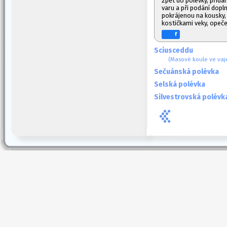
zpět do polévky, přid
varu a při podání dop
pokrájenou na kousky,
kostičkami veky, opeč
f
Sciusceddu
(Masové koule ve vaj
Sečuánská polévka
Selská polévka
Silvestrovská polévk