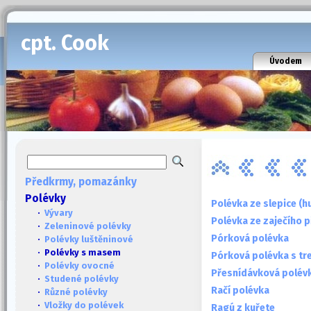
cpt. Cook
Úvodem
Předkrmy, pomazánky
Polévky
Polévka ze slepice (
·
Vývary
Polévka ze zaječího 
·
Zeleninové polévky
Pórková polévka
·
Polévky luštěninové
· Polévky s masem
Pórková polévka s tr
·
Polévky ovocné
Přesnídávková polév
·
Studené polévky
Račí polévka
·
Různé polévky
·
Vložky do polévek
Ragú z kuřete