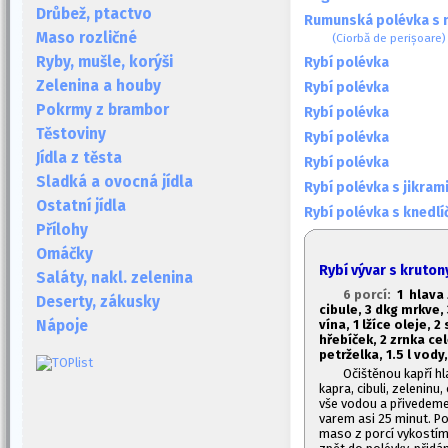
Drůbež, ptactvo
Rumunská polévka s 
Maso rozličné
(Ciorbă de perișoare)
Ryby, mušle, korýši
Rybí polévka
Zelenina a houby
Rybí polévka
Pokrmy z brambor
Rybí polévka
Těstoviny
Rybí polévka
Jídla z těsta
Rybí polévka
Sladká a ovocná jídla
Rybí polévka s jikram
Ostatní jídla
Rybí polévka s knedlí
Přílohy
Omáčky
Rybí vývar s kruton
Saláty, nakl. zelenina
6 porcí:
1
hlava 
Deserty, zákusky
cibule, 3 dkg mrkve, 
vína, 1
lžíce oleje, 2
Nápoje
hřebíček, 2 zrnka cel
petrželka, 1.
5 l vod
Očištěnou kapří h
kapra, cibuli, zeleninu,
vše vodou a přivedeme
varem asi 25 minut. P
maso z porcí vykostíme