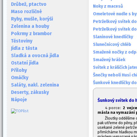
Drůbež, ptactvo
Noky z macesů
Maso rozličné
Omeletové nudle s by
Ryby, mušle, korýši
Petrželkový svítek do
Zelenina a houby
Petrželkový svítek do
Pokrmy z brambor
Slaninové knedlíčky
Těstoviny
Slunečnicový chléb
Jídla z těsta
Smažené nočky z odp
Sladká a ovocná jídla
Smažený hrášek
Ostatní jídla
Svítek z králičích jate
Přílohy
Šnečky neboli Husí ch
Omáčky
Šunkové knedlíčky do
Saláty, nakl. zelenina
Deserty, zákusky
Nápoje
Šunkový svítek do 
4 porce:
2 vejce
másla na vymazání p
Žloutky oddělíme o
pak utřeme do pěny, p
usekané zelené petržel
přimícháme hladkou mo
máslem vymazané pán