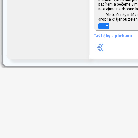
papírem a pečeme v mí
nakrájíme na drobné k
Místo šunky můžem
drobně krájenou zeleni
f
Taštičky s plíčkami