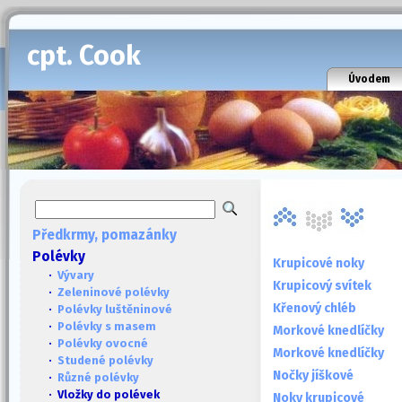
cpt. Cook
Úvodem
Předkrmy, pomazánky
Polévky
Krupicové noky
·
Vývary
Krupicový svítek
·
Zeleninové polévky
Křenový chléb
·
Polévky luštěninové
·
Polévky s masem
Morkové knedlíčky
·
Polévky ovocné
Morkové knedlíčky
·
Studené polévky
Nočky jíškové
·
Různé polévky
· Vložky do polévek
Noky krupicové