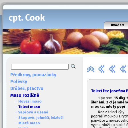
cpt. Cook
Úvodem
Předkrmy, pomazánky
Polévky
Drůbež, ptactvo
Telecí řez Josefina
Maso rozličné
1 porce:
1
5 dkg 
·
Hovězí maso
šlehání, 2 cl jemnéh
mouka, mletý pepř,
· Telecí maso
Řez z telecí kýty -
·
Vepřové a uzené
popráší moukou a rych
·
Skopové, jehněčí, kůzlečí
pánvičce z nerezového 
·
Mleté maso
vyjme, vloží do suché 