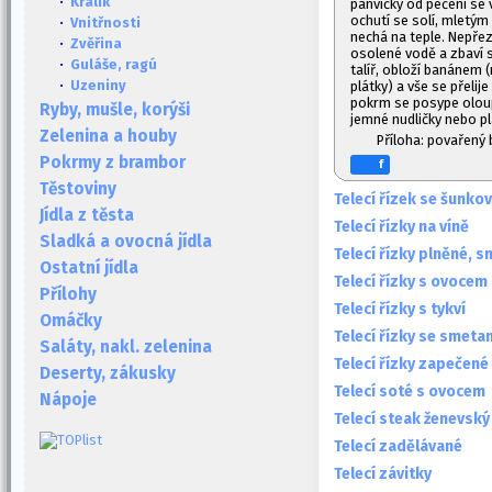
·
Králík
pánvičky od pečení se
ochutí se solí, mletý
·
Vnitřnosti
nechá na teple. Nepřez
·
Zvěřina
osolené vodě a zbaví s
·
Guláše, ragú
talíř, obloží banánem 
·
Uzeniny
plátky) a vše se přel
pokrm se posype olou
Ryby, mušle, korýši
jemné nudličky nebo pl
Zelenina a houby
Příloha: povařený 
Pokrmy z brambor
f
Těstoviny
Telecí řízek se šunk
Jídla z těsta
Telecí řízky na víně
Sladká a ovocná jídla
Telecí řízky plněné, s
Ostatní jídla
Telecí řízky s ovocem
Přílohy
Telecí řízky s tykví
Omáčky
Telecí řízky se smet
Saláty, nakl. zelenina
Telecí řízky zapečené 
Deserty, zákusky
Telecí soté s ovocem
Nápoje
Telecí steak ženevský
Telecí zadělávané
Telecí závitky