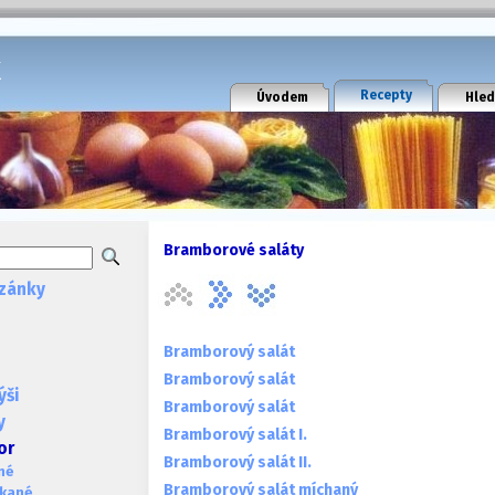
k
Recepty
Úvodem
Hled
Bramborové saláty
zánky
Bramborový salát
Bramborový salát
ýši
Bramborový salát
y
Bramborový salát I.
or
Bramborový salát II.
né
Bramborový salát míchaný
ékané