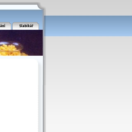
ání
Slabikář