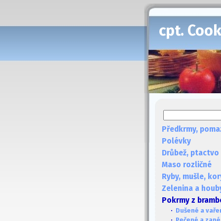
cpt. Coo
Předkrmy, poma
Polévky
Drůbež, ptactvo
Maso rozličné
Ryby, mušle, kor
Zelenina a houb
Pokrmy z bramb
·
Dušené a vaře
·
Pečené a zap