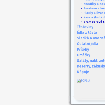
·
Knedlíky a no
·
Smažené a kr
·
Placky a lívan
·
Kaše a škubán
· Bramborové s
Těstoviny
Jídla z těsta
Sladká a ovocná 
Ostatní jídla
Přílohy
Omáčky
Saláty, nakl. ze
Deserty, zákusk
Nápoje