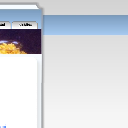
ání
Slabikář
emi