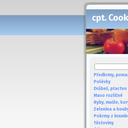
cpt. Coo
Předkrmy, poma
Polévky
Drůbež, ptactvo
Maso rozličné
Ryby, mušle, kor
Zelenina a houb
Pokrmy z bramb
Těstoviny