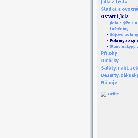
Jídla z těsta
Sladká a ovocná 
Ostatní jídla
·
Jídla z rýže a 
·
Luštěniny
·
Sójové pokrm
· Pokrmy ze sýrů
·
Slané nákypy 
Přílohy
Omáčky
Saláty, nakl. ze
Deserty, zákusk
Nápoje