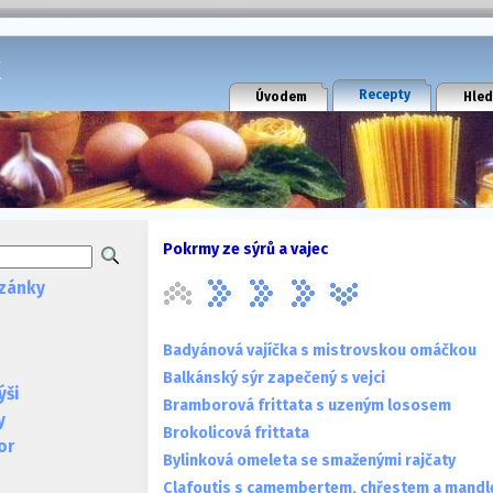
k
Recepty
Úvodem
Hled
Pokrmy ze sýrů a vajec
zánky
Badyánová vajíčka s mistrovskou omáčkou
Balkánský sýr zapečený s vejci
ýši
Bramborová frittata s uzeným lososem
y
Brokolicová frittata
or
Bylinková omeleta se smaženými rajčaty
Clafoutis s camembertem, chřestem a mandl