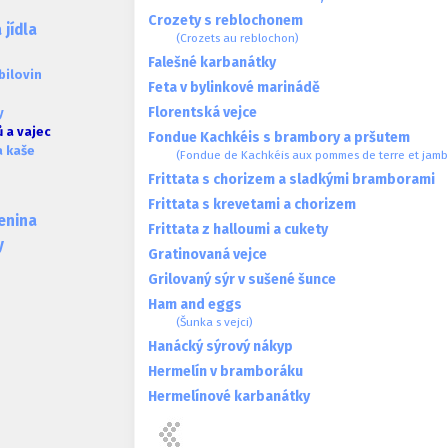
Crozety s reblochonem
jídla
(Crozets au reblochon)
Falešné karbanátky
obilovin
Feta v bylinkové marinádě
Florentská vejce
y
 a vajec
Fondue Kachkéis s brambory a pršutem
a kaše
(Fondue de Kachkéis aux pommes de terre et jamb
Frittata s chorizem a sladkými bramborami
Frittata s krevetami a chorizem
lenina
Frittata z halloumi a cukety
y
Gratinovaná vejce
Grilovaný sýr v sušené šunce
Ham and eggs
(Šunka s vejci)
Hanácký sýrový nákyp
Hermelín v bramboráku
Hermelínové karbanátky