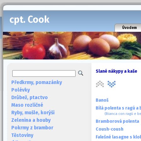
cpt. Cook
Úvodem
Slané nákypy a kaše
Předkrmy, pomazánky
Polévky
Drůbež, ptactvo
Banoš
Maso rozličné
Bílá polenta s ragú 
Ryby, mušle, korýši
(Bianca con ragù e b
Zelenina a houby
Bramborová polenta
Pokrmy z brambor
Coush-coush
Těstoviny
Falešné lasagne s kl