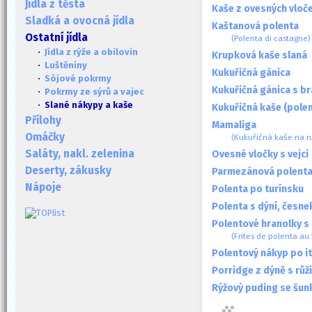
Jídla z těsta
Kaše z ovesných vloč
Sladká a ovocná jídla
Kaštanová polenta
Ostatní jídla
(Polenta di castagne)
·
Jídla z rýže a obilovin
Krupková kaše slaná
·
Luštěniny
Kukuřičná gánica
·
Sójové pokrmy
Kukuřičná gánica s b
·
Pokrmy ze sýrů a vajec
· Slané nákypy a kaše
Kukuřičná kaše (pole
Přílohy
Mamaliga
Omáčky
(Kukuřičná kaše na 
Saláty, nakl. zelenina
Ovesné vločky s vejci
Deserty, zákusky
Parmezánová polent
Nápoje
Polenta po turínsku
Polenta s dýní, česn
Polentové hranolky s
(Frites de polenta au 
Polentový nákyp po i
Porridge z dýně s rů
Rýžový puding se šun