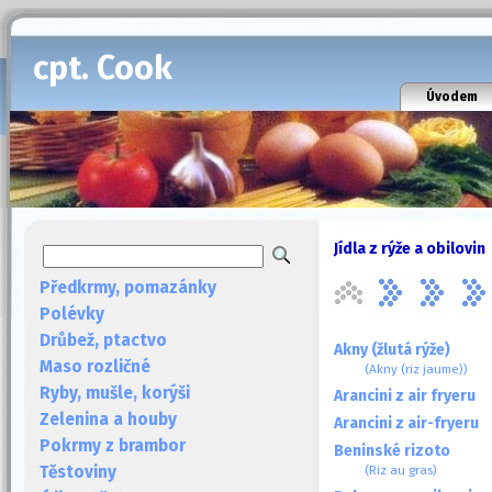
cpt. Cook
Úvodem
Jídla z rýže a obilovin
Předkrmy, pomazánky
Polévky
Drůbež, ptactvo
Akny (žlutá rýže)
Maso rozličné
(Akny (riz jaume))
Ryby, mušle, korýši
Arancini z air fryeru
Zelenina a houby
Arancini z air-fryeru
Pokrmy z brambor
Beninské rizoto
(Riz au gras)
Těstoviny