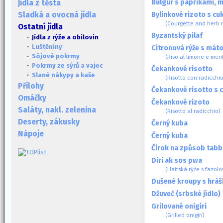
Bulgur s paprikami, 
Jídla z těsta
Bylinkové rizoto s cu
Sladká a ovocná jídla
(Courgette and herb r
Ostatní jídla
Byzantský pilaf
· Jídla z rýže a obilovin
·
Luštěniny
Citronová rýže s mát
·
Sójové pokrmy
(Riso al limone e men
·
Pokrmy ze sýrů a vajec
Čekankové risotto
·
Slané nákypy a kaše
(Risotto con radicchio
Přílohy
Čekankové risotto s c
Omáčky
Čekankové rizoto
Saláty, nakl. zelenina
(Risotto al radicchio)
Deserty, zákusky
Černý kuba
Nápoje
Černý kuba
Čirok na způsob tabb
Diri ak sos pwa
(Haitská rýže s fazo
Dušené kroupy s hráš
Džuveč (srbské jídlo)
Grilované onigiri
(Grilled onigiri)