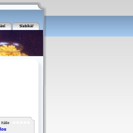
ání
Slabikář
Itálie
llou