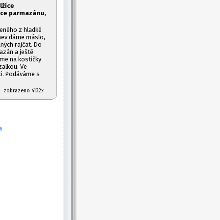
lžíce
íce parmazánu,
veného z hladké
ánev dáme máslo,
ných rajčat. Do
azán a ještě
eme na kostičky
alkou. Ve
ci. Podáváme s
07 zobrazeno 4132x
a