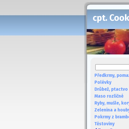
cpt. Coo
Předkrmy, poma
Polévky
Drůbež, ptactvo
Maso rozličné
Ryby, mušle, kor
Zelenina a houb
Pokrmy z bramb
Těstoviny