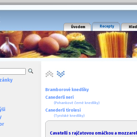
k
Recepty
Úvodem
Hled
zánky
Bramborové knedlíky
Canederli neri
(Pohankové černé knedlíky)
ýši
Canederli tirolesi
(Tyrolské knedlíky)
y
or
Cavatelli s rajčatovou omáčkou a mozzare