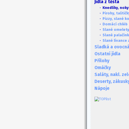
Jídla z těsta
· Knedlíky, noky
·
Pirohy, taštičky
·
Pizzy, slané k
·
Domácí chléb
·
Slané omelet
·
Slané palačin
·
Slané lívance 
Sladká a ovocná 
Ostatní jídla
Přílohy
Omáčky
Saláty, nakl. ze
Deserty, zákusk
Nápoje