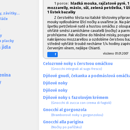
1 porce:
hladká mouka, rajčatové pyré, 1
mozzarelly, máslo, sůl, zelená petrželka, 1
lž
1
lístek bazalky
, závitky...
Z čerstvého těsta na italské těstoviny připra
oláče
mouky vydloubáme lžící nočky a uvaříme je. Na p
špetku petrželové natě a hustou omáčku z oloupa
y
ohřáté směsi zamícháme cavatelli (nočky) a parm
prohřejeme. Pak vložíme do hliněné misky, posyp
ky
nakrájenou mozzarellou a ozdobíme čerstvou baz
a placky
středně vyhřáté troubě necháme 1/4 hodiny zapé
jídla
červeným vínem, nejlépe Chianti.
vloženo 01.01.20
f
Celozrnné noky s čerstvou omáčkou
(Gnocchi integrali al sugo fresco)
lenina
Dýňové gnudi, čekanka a podmáslová omáčk
y
Dýňové noky
Dýňové noky
Dýňové noky s fazolovým krémem
(Gnocchi di zucca con crema di fagioli)
Gnocchi al gorgonzola
(Bramborové noky s gorgonzolou)
Gnocchi alla parigina
(Nočky po pařížsku)