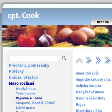
cpt. Cook
Úvodem
Předkrmy, pomazánky
Polévky
Americký špíz
Drůbež, ptactvo
Anglické kotlety s jab
Maso rozličné
Asijská kotleta
·
Hovězí maso
Badyánové maso
·
Telecí maso
Bakoňské kotlety
· Vepřové a uzené
·
Skopové, jehněčí, kůzlečí
Bigus
·
Mleté maso
Blanická roláda