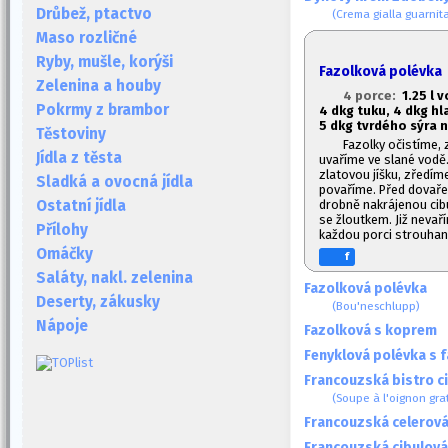
Drůbež, ptactvo
(Crema gialla guarnit
Maso rozličné
Ryby, mušle, korýši
Fazolková polévka
Zelenina a houby
4 porce:
1.2
5 l 
Pokrmy z brambor
4 dkg tuku, 4 dkg h
5 dkg tvrdého sýra n
Těstoviny
Fazolky očistíme, 
Jídla z těsta
uvaříme ve slané vodě.
zlatovou jíšku, zředím
Sladká a ovocná jídla
povaříme. Před dovař
drobně nakrájenou ci
Ostatní jídla
se žloutkem. Již neva
Přílohy
každou porci strouha
Omáčky
f
Saláty, nakl. zelenina
Fazolková polévka
Deserty, zákusky
(Bou'neschlupp)
Nápoje
Fazolková s koprem
Fenyklová polévka s 
Francouzská bistro c
(Soupe à l'oignon gra
Francouzská celerová
Francouzská cibulová