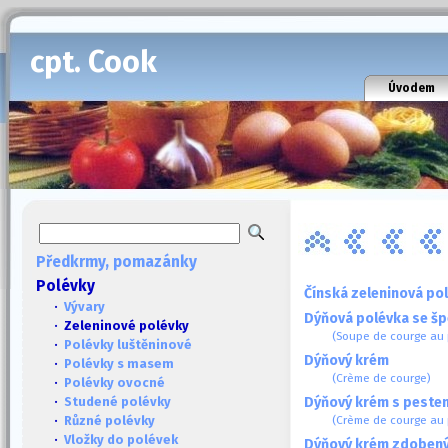
cpt. Cook
Úvodem
Předkrmy, pomazánky
Polévky
Čínská zeleninová po
·
Vývary
Dýňová polévka se š
· Zeleninové polévky
(Soupe de courge au 
·
Polévky luštěninové
Dýňový krém
·
Polévky s masem
(Crème de courge)
·
Polévky ovocné
Dýňový krém s peste
·
Studené polévky
(Crème de courge au 
·
Různé polévky
·
Vložky do polévek
Dýňový krém zdoben