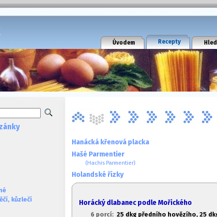
k
Recepty
Úvodem
Hled
zánky
Hanácká křenová placka
Hašé Parmentier
(Hachis Parmentier)
Holandské řízky
né
čí, kůzlečí
Horácký dlabanec podle Mořického
6 porcí:
2
5 dkg předního hovězího, 2
5 dk