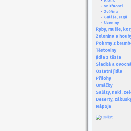
·
Králík
·
Vnitřnosti
·
Zvěřina
·
Guláše, ragú
·
Uzeniny
Ryby, mušle, kor
Zelenina a houb
Pokrmy z bramb
Těstoviny
Jídla z těsta
Sladká a ovocná 
Ostatní jídla
Přílohy
Omáčky
Saláty, nakl. ze
Deserty, zákusk
Nápoje