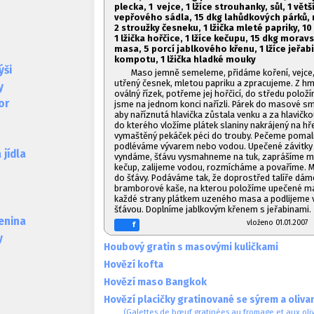
plecka, 1
vejce, 1
lžíce strouhanky, sůl, 1
větší
vepřového sádla, 1
5 dkg lahůdkových párků, 
2 stroužky česneku, 1
lžička mleté papriky, 10
1
lžička hořčice, 1
lžíce kečupu, 1
5 dkg morav
masa,
5 porcí jablkového křenu, 1
lžíce jeřa
kompotu, 1
lžička hladké mouky
ýši
Maso jemně semeleme, přidáme koření, vejce,
utřený česnek, mletou papriku a zpracujeme. Z h
y
oválný řízek, potřeme jej hořčicí, do středu polož
or
jsme na jednom konci nařízli. Párek do masové sm
aby naříznutá hlavička zůstala venku a za hlavičk
do kterého vložíme plátek slaniny nakrájený na h
vymaštěný pekáček péci do trouby. Pečeme pomalu
podléváme vývarem nebo vodou. Upečené závitky
jídla
vyndáme, šťávu vysmahneme na tuk, zaprášíme 
kečup, zalijeme vodou, rozmícháme a povaříme. 
do šťávy. Podáváme tak, že doprostřed talíře dám
bramborové kaše, na kterou položíme upečené m
každé strany plátkem uzeného masa a podlijeme
šťávou. Doplníme jablkovým křenem s jeřabinami.
lenina
vloženo 01.01.20
f
y
Houbový gratin s masovými kuličkami
Hovězí kofta
Hovězí maso Bangkok
Hovězí placičky gratinované se sýrem a oliva
(Galettes de bœuf gratinées au fromage et aux oli