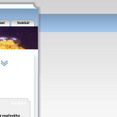
ání
Slabikář
g vepřového