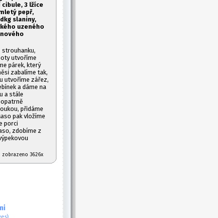
 cibule, 3 lžíce
mletý pepř,
 dkg slaniny,
ského uzeného
binového
 strouhanku,
moty utvoříme
íme párek, který
ěsi zabalíme tak,
ou utvoříme zářez,
řebínek a dáme na
 a stále
 opatrně
moukou, přidáme
Maso pak vložíme
e porci
aso, zdobíme z
 výpekovou
07 zobrazeno 3626x
mi
ves)