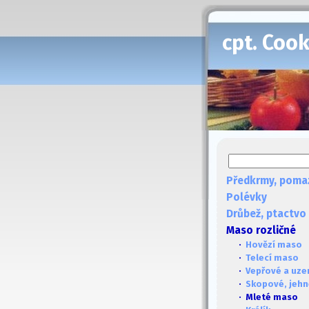
cpt. Coo
Předkrmy, poma
Polévky
Drůbež, ptactvo
Maso rozličné
·
Hovězí maso
·
Telecí maso
·
Vepřové a uze
·
Skopové, jehně
· Mleté maso