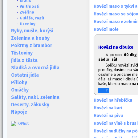
·
Králík
Hovězí maso s tykví 
·
Vnitřnosti
·
Zvěřina
Hovězí maso se sójo
·
Guláše, ragú
Hovězí maso v zeleni
·
Uzeniny
Hovězí mole
Ryby, mušle, korýši
Zelenina a houby
Pokrmy z brambor
Hovězí na cibulce
Těstoviny
4 porce:
60 dkg 
sádlo, sůl
Jídla z těsta
Špičku hovězí svíč
Sladká a ovocná jídla
proužky, dusíme na sá
osolíme a přidáme menš
Ostatní jídla
dále, až maso i cibule
Přílohy
kaše, kterou maso na 
Omáčky
f
Saláty, nakl. zelenina
Hovězí na hřebíčku
Deserty, zákusky
Hovězí na karí
Nápoje
Hovězí na pivu
Hovězí na víně s brus
Hovězí nudličky na p