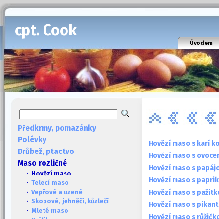
cpt. Cook
Úvodem
Předkrmy, pomazánky
Polévky
Hovězí maso s karí k
Drůbež, ptactvo
Hovězí maso s ovoce
Maso rozličné
Hovězí maso s papáj
· Hovězí maso
Hovězí maso s paprik
·
Telecí maso
Hovězí maso s pažitk
·
Vepřové a uzené
·
Skopové, jehněčí, kůzlečí
Hovězí maso s pikant
·
Mleté maso
Hovězí maso s růžič