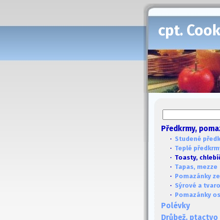
cpt. Coo
Předkrmy, poma
·
Studené před
·
Teplé předkrm
· Toasty, chlebí
·
Tapas, mezze
·
Pomazánky ze
·
Sýrové a tvar
·
Pomazánky ost
Polévky
Drůbež, ptactvo