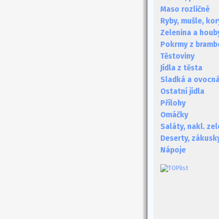
Maso rozličné
Ryby, mušle, kor
Zelenina a houb
Pokrmy z bramb
Těstoviny
Jídla z těsta
Sladká a ovocná 
Ostatní jídla
Přílohy
Omáčky
Saláty, nakl. ze
Deserty, zákusk
Nápoje