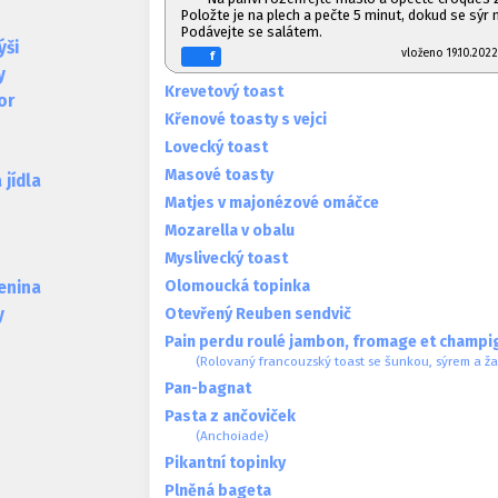
Položte je na plech a pečte 5 minut, dokud se sýr 
Podávejte se salátem.
ýši
vloženo 19.10.2
f
y
Krevetový toast
or
Křenové toasty s vejci
Lovecký toast
Masové toasty
jídla
Matjes v majonézové omáčce
Mozarella v obalu
Myslivecký toast
Olomoucká topinka
lenina
Otevřený Reuben sendvič
y
Pain perdu roulé jambon, fromage et champ
(Rolovaný francouzský toast se šunkou, sýrem a ž
Pan-bagnat
Pasta z ančoviček
(Anchoiade)
Pikantní topinky
Plněná bageta