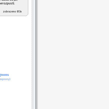
nerozpustí.
022 zobrazeno 813x
ignons
ampiony)