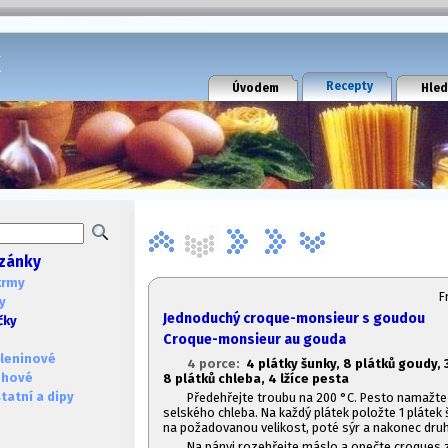
k
Recepty
Úvodem
Hled
zánky
krmy
F
y
Jednoduchý croque-monsieur s goudou
čky
Croque-monsieur au gouda
leninové
4 porce:
4 plátky šunky, 8 plátků goudy, 
ohové
8 plátků chleba, 4 lžíce pesta
atní a dipy
Předehřejte troubu na 200 °C. Pesto namažte 
selského chleba. Na každý plátek položte 1 plátek
na požadovanou velikost, poté sýr a nakonec druh
Na pánvi rozehřejte máslo a opečte croques 