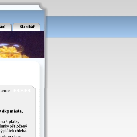
ání
Slabikář
rancie
3 dkg másla,
na 4 plátky
 šunky přeložený
ý plátek chleba.
z obou stran.