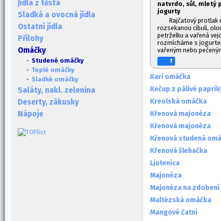
Jídla z těsta
natvrdo, sůl, mletý 
jogurty
Sladká a ovocná jídla
Rajčatový protlak
Ostatní jídla
rozsekanou cibuli, ol
petrželku a vařená vej
Přílohy
rozmícháme s jogurte
Omáčky
vařeným nebo pečen
· Studené omáčky
f
·
Teplé omáčky
Karí omáčka
·
Sladké omáčky
Kečup z pálivé paprik
Saláty, nakl. zelenina
Kreolská omáčka
Deserty, zákusky
Křenová majonéza
Nápoje
Křenová majonéza
Křenová studená om
Křenová šlehačka
Ljutenica
Majonéza
Majonéza na zdobení
Maltézská omáčka
Mangové čatní