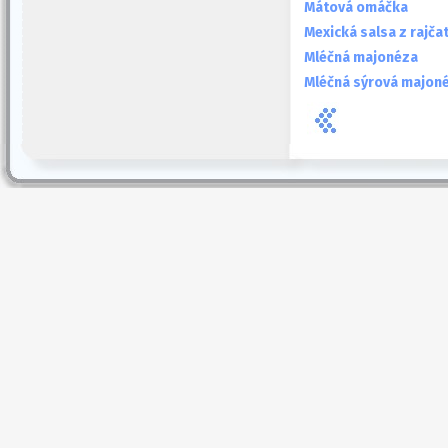
Mátová omáčka
Mexická salsa z rajča
Mléčná majonéza
Mléčná sýrová majon