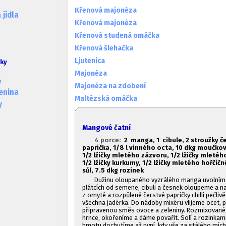
Křenová majonéza
jídla
Křenová majonéza
Křenová studená omáčka
Křenová šlehačka
Ljutenica
ky
Majonéza
y
Majonéza na zdobení
lenina
Maltézská omáčka
y
Mangové čatní
4 porce:
2 manga, 1
cibule, 2 stroužky č
paprička, 1/8 l vinného octa, 10 dkg moučko
1/2 lžičky mletého zázvoru, 1/2 lžičky mletéh
1/2 lžičky kurkumy, 1/2 lžičky mletého hořči
sůl, 7.
5 dkg rozinek
Dužinu oloupaného vyzrálého manga uvolníme
plátcích od semene, cibuli a česnek oloupeme a 
z omyté a rozpůlené čerstvé papričky chilli pečli
všechna jadérka. Do nádoby mixéru vlijeme ocet, 
připravenou směs ovoce a zeleniny. Rozmixované 
hrnce, okořeníme a dáme povařit. Solí a rozinkam
hmotu dochutíme až nyní, kdy vše za stálého míc