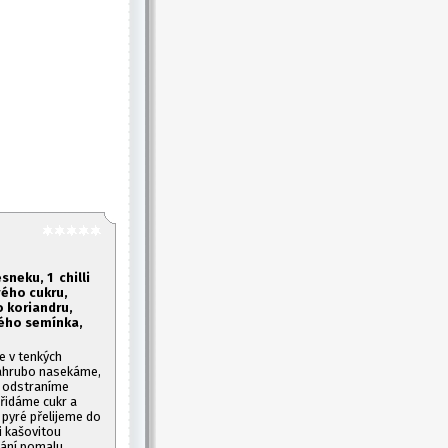
esneku, 1
chilli
vého cukru,
o koriandru,
čného semínka,
 v tenkých
nahrubo nasekáme,
vě odstraníme
přidáme cukr a
pyré přelijeme do
i kašovitou
hání pomalu