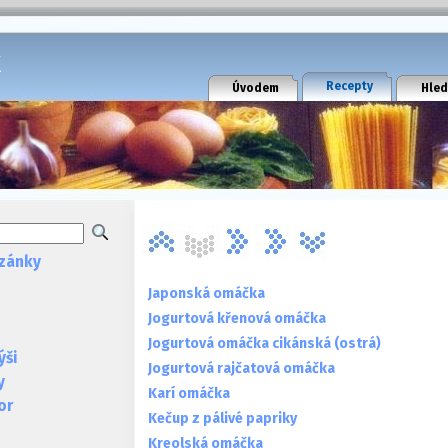
k
Recepty
Úvodem
Hled
zánky
Japonská omáčka
Jogurtová křenová omáčka
Jogurtová omáčka cikánská (ostrá)
ýši
Jogurtová rajčatová omáčka
y
Karí omáčka
or
Kečup z pálivé papriky
Kreolská omáčka