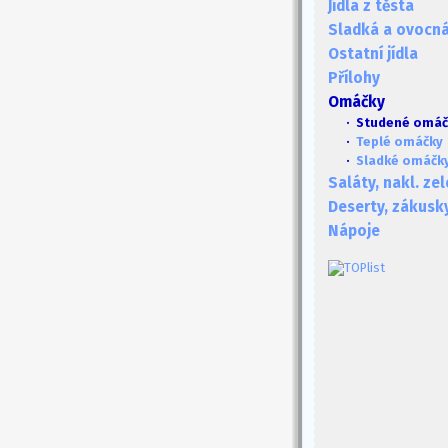
Jídla z těsta
Sladká a ovocná 
Ostatní jídla
Přílohy
Omáčky
· Studené omáč
·
Teplé omáčky
·
Sladké omáčk
Saláty, nakl. ze
Deserty, zákusk
Nápoje