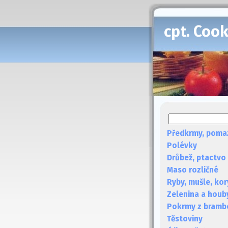
cpt. Coo
Předkrmy, poma
Polévky
Drůbež, ptactvo
Maso rozličné
Ryby, mušle, kor
Zelenina a houb
Pokrmy z bramb
Těstoviny