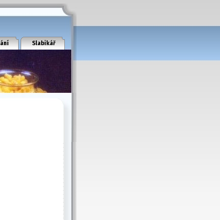
ání
Slabikář