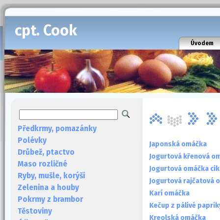
cpt. Cook
Úvodem
Předkrmy, pomazánky
Polévky
Japonská omáčka
Drůbež, ptactvo
Jogurtová křenová o
Maso rozličné
Jogurtová omáčka cik
Ryby, mušle, korýši
Jogurtová rajčatová 
Zelenina a houby
Karí omáčka
Pokrmy z brambor
Kečup z pálivé paprik
Těstoviny
Kreolská omáčka