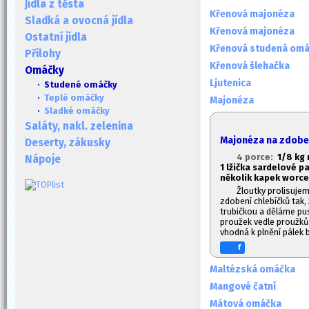
Jídla z těsta
Křenová majonéza
Sladká a ovocná jídla
Křenová majonéza
Ostatní jídla
Křenová studená om
Přílohy
Křenová šlehačka
Omáčky
Ljutenica
· Studené omáčky
·
Teplé omáčky
Majonéza
·
Sladké omáčky
Saláty, nakl. zelenina
Majonéza na zdobe
Deserty, zákusky
4 porce:
1/8 kg 
Nápoje
1
lžička sardelové pa
několik kapek worc
Žloutky prolisuje
zdobení chlebíčků tak
trubičkou a děláme pu
proužek vedle proužků
vhodná k plnění pálek b
f
Maltézská omáčka
Mangové čatní
Mátová omáčka