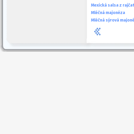
Mexická salsa z rajča
Mléčná majonéza
Mléčná sýrová majon