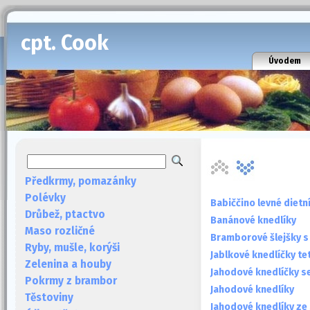
cpt. Cook
Úvodem
Předkrmy, pomazánky
Polévky
Babiččino levné dietn
Drůbež, ptactvo
Banánové knedlíky
Maso rozličné
Bramborové šlejšky 
Ryby, mušle, korýši
Jablkové knedlíčky te
Zelenina a houby
Jahodové knedlíčky 
Pokrmy z brambor
Jahodové knedlíky
Těstoviny
Jahodové knedlíky ze