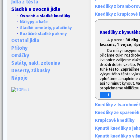
Jídla z těsta
Knedlíky z bramboro
Sladká a ovocná jídla
Knedlíky z krupicové 
· Ovocné a sladké knedlíky
·
Nákypy a kaše
·
Sladké omelety, palačinky
Knedlíky z kynutéh
·
Rozličné sladké pokrmy
4 porce:
30 dkg 
Ostatní jídla
kvasnic, 1
vejce, šp
Přílohy
Do mísy nasypeme 
přidáme cukr, rozdrob
Omáčky
kvasnice zalijeme vla
Saláty, nakl. zelenina
droždí dobře vzešlo. 
tuhé těsto. Zaprášíme
Deserty, zákusky
vykynutého těsta vykr
Nápoje
zploštíme a naplníme
asi 10 minut kynout. V
propíchneme vidličkou
f
Knedlíky z tvarohové
Knedlíky ze spařenéh
Krupicové knedlíky
Kynuté knedlíky s ja
Kynuté knedlíky s viš