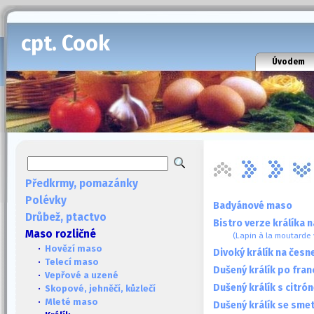
cpt. Cook
Úvodem
Předkrmy, pomazánky
Polévky
Badyánové maso
Drůbež, ptactvo
Bistro verze králíka n
Maso rozličné
(Lapin à la moutarde v
·
Hovězí maso
Divoký králík na česn
·
Telecí maso
Dušený králík po fra
·
Vepřové a uzené
Dušený králík s citró
·
Skopové, jehněčí, kůzlečí
·
Mleté maso
Dušený králík se sme