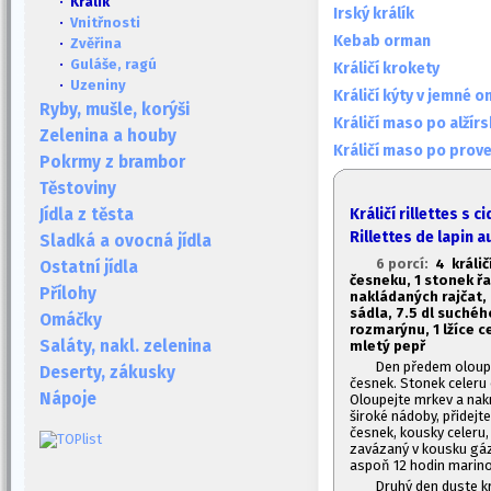
· Králík
Irský králík
·
Vnitřnosti
Kebab orman
·
Zvěřina
·
Guláše, ragú
Králičí krokety
·
Uzeniny
Králičí kýty v jemné 
Ryby, mušle, korýši
Králičí maso po alžír
Zelenina a houby
Králičí maso po prov
Pokrmy z brambor
Těstoviny
Králičí rillettes s 
Jídla z těsta
Rillettes de lapin a
Sladká a ovocná jídla
6 porcí:
4 králič
Ostatní jídla
česneku, 1
stonek řa
Přílohy
nakládaných rajčat,
sádla, 7.
5 dl suchého
Omáčky
rozmarýnu, 1
lžíce c
Saláty, nakl. zelenina
mletý pepř
Den předem oloupe
Deserty, zákusky
česnek. Stonek celeru 
Nápoje
Oloupejte mrkev a nakrá
široké nádoby, přidejt
česnek, kousky celeru,
zavázaný v kousku gázy
aspoň 12 hodin marinov
Druhý den duste kr