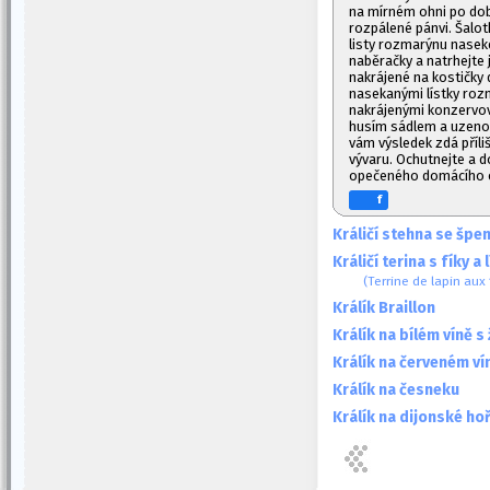
na mírném ohni po dobu
rozpálené pánvi. Šalot
listy rozmarýnu naseke
naběračky a natrhejte 
nakrájené na kostičky
nasekanými lístky roz
nakrájenými konzervova
husím sádlem a uzenou
vám výsledek zdá příl
vývaru. Ochutnejte a d
opečeného domácího c
f
Králičí stehna se šp
Králičí terina s fíky a
(Terrine de lapin aux 
Králík Braillon
Králík na bílém víně 
Králík na červeném ví
Králík na česneku
Králík na dijonské hoř