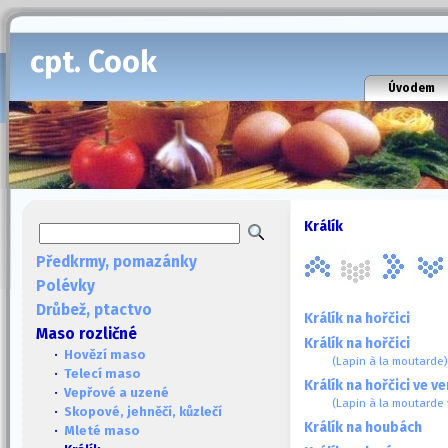
cpt. Cook
Úvodem
Králík
Předkrmy, pomazánky
Polévky
Drůbež, ptactvo
Králík na hořčici
Maso rozličné
Králík na hořčici
·
Hovězí maso
(Lapin à la moutarde)
·
Telecí maso
Králík na hořčici ve v
·
Vepřové a uzené
(Lapin à la moutarde 
·
Skopové, jehněčí, kůzlečí
Králík na houbách
·
Mleté maso