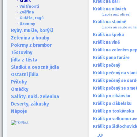
· Králík
Králík na karí
·
Vnitřnosti
Králík na olivách
·
Zvěřina
(Lapin aux olives)
·
Guláše, ragú
Králík na slanině
·
Uzeniny
(Lapin au sauté au la
Ryby, mušle, korýši
Králík na špeku
Zelenina a houby
Králík na víně
Pokrmy z brambor
Králík na zeleném pep
Těstoviny
Králík pana faráře
Jídla z těsta
Králík pečený
Sladká a ovocná jídla
Králík pečený na slan
Ostatní jídla
Králík pečený se sard
Přílohy
Králík pečený se sme
Omáčky
Králík po cikánsku
Saláty, nakl. zelenina
Králík po ďábelsku
Deserty, zákusky
Králík po toskánsku
Nápoje
Králík po velkomorav
Králík po židlochovic