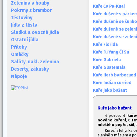
Zelenina a houby
Kuře Ča Pa-Kuai
Pokrmy z brambor
Kuře dušené s párke
Těstoviny
Kuře dušené se šunk
Jídla z těsta
Kuře dušené se zelen
Sladká a ovocná jídla
Kuře dušené se zelen
Ostatní jídla
Kuře Florida
Přílohy
Kuře Fu Yung Či Su
Omáčky
Kuře Gabriela
Saláty, nakl. zelenina
Kuře Guatemala
Deserty, zákusky
Kuře Herb barbecued
Nápoje
Kuře Indian curried
Kuře jako bažant
Kuře jako bažant
4 porce:
4 kuřec
nového koření, 6 zrn
mletého pepře, sůl,
Kuřecí stehýnka o
slanině s máslem a pok