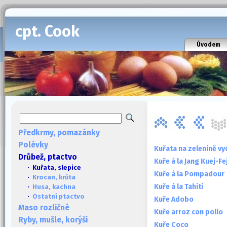
cpt. Cook
Úvodem
Předkrmy, pomazánky
Polévky
Kuřata na zelenině v
Drůbež, ptactvo
Kuře à la Jang Kuej-Fe
· Kuřata, slepice
Kuře à la Pompadour
·
Krocan, krůta
Kuře à la Tahiti
·
Husa, kachna
·
Ostatní ptactvo
Kuře Adobo
Maso rozličné
Kuře arroz con pollo
Ryby, mušle, korýši
Kuře Coco