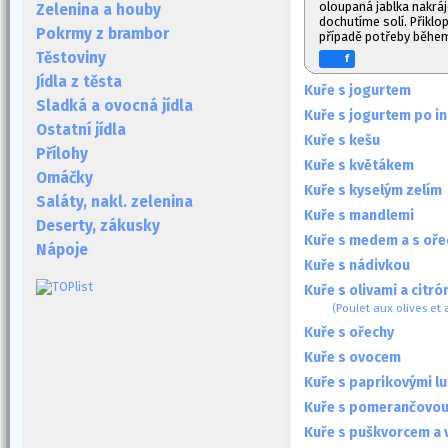
oloupaná jablka nakráje
Zelenina a houby
dochutíme solí. Přiklo
Pokrmy z brambor
případě potřeby během
Těstoviny
f
Jídla z těsta
Kuře s jogurtem
Sladká a ovocná jídla
Kuře s jogurtem po i
Ostatní jídla
Kuře s kešu
Přílohy
Kuře s květákem
Omáčky
Kuře s kyselým zelím
Saláty, nakl. zelenina
Kuře s mandlemi
Deserty, zákusky
Kuře s medem a s oře
Nápoje
Kuře s nádivkou
Kuře s olivami a citr
(Poulet aux olives et 
Kuře s ořechy
Kuře s ovocem
Kuře s paprikovými l
Kuře s pomerančovou 
Kuře s puškvorcem a 