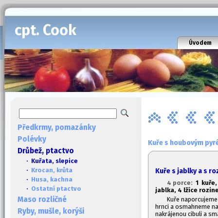
cpt. Cook
Úvodem
Předkrmy, pomazánky
Polévky
Kuře s houbovým pyr
Drůbež, ptactvo
· Kuřata, slepice
·
Krocan, krůta
Kuře s jablky a s r
·
Husa, kachna
4 porce:
1
kuře, 
·
Ostatní ptactvo
jablka, 4 lžíce rozin
Maso rozličné
Kuře naporcujeme 
hrnci a osmahneme na 
Ryby, mušle, korýši
nakrájenou cibuli a s