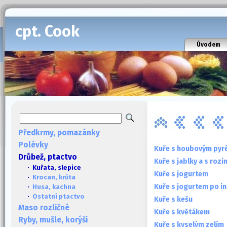
cpt. Cook
Úvodem
Předkrmy, pomazánky
Polévky
Kuře s houbovým pyr
Drůbež, ptactvo
Kuře s jablky a s roz
· Kuřata, slepice
Kuře s jogurtem
·
Krocan, krůta
Kuře s jogurtem po i
·
Husa, kachna
·
Ostatní ptactvo
Kuře s kešu
Maso rozličné
Kuře s květákem
Ryby, mušle, korýši
Kuře s kyselým zelím