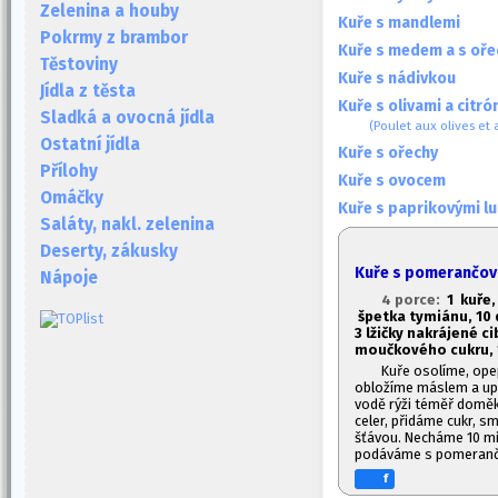
Zelenina a houby
Kuře s mandlemi
Pokrmy z brambor
Kuře s medem a s oře
Těstoviny
Kuře s nádivkou
Jídla z těsta
Kuře s olivami a citr
Sladká a ovocná jídla
(Poulet aux olives et 
Ostatní jídla
Kuře s ořechy
Přílohy
Kuře s ovocem
Omáčky
Kuře s paprikovými l
Saláty, nakl. zelenina
Deserty, zákusky
Kuře s pomerančovo
Nápoje
4 porce:
1
kuře, 
špetka tymiánu, 10 
3 lžičky nakrájené c
moučkového cukru, 
Kuře osolíme, ope
obložíme máslem a up
vodě rýži téměř doměk
celer, přidáme cukr, 
šťávou. Necháme 10 mi
podáváme s pomerančo
f