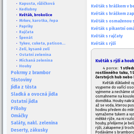
·
Kapusta, růžičková
Květák s hráškem v b
·
Kedlubny
Květák s hráškem za
· Květák, brokolice
·
Mrkev, karotka, řepa
Květák s osmaženou 
·
Papriky
Květák s pikantní om
·
Rajčata
Květák s rajčaty
·
Špenát
Květák s rýží
·
Tykev, cuketa, patison...
·
Zelí, kysané zelí
·
Ostatní zelenina
·
Míchaná zelenina
Květák s rýží a hou
·
Houby
4 porce:
1
středn
Pokrmy z brambor
rostlinného tuku, 1
l
čerstvých hub nebo 
Těstoviny
Květák důkladně o
Jídla z těsta
vsypeme do vařící oso
vyjmeme a necháme ok
Sladká a ovocná jídla
osmahneme na kousku t
doměkka. Houby nakráj
Ostatní jídla
až se voda, kterou pu
Přílohy
hodinu předem do mlé
vymažeme tukem a vys
Omáčky
měkké rýže, na ni rozl
Saláty, nakl. zelenina
houby, přelijeme je 
rýži, zakapeme ji tro
Deserty, zákusky
Podáváme s bramborov