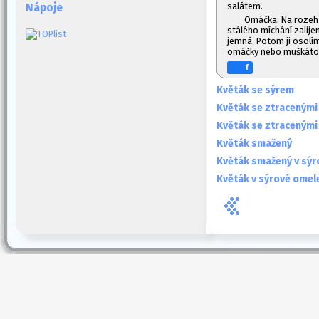
salátem.
Nápoje
Omáčka: Na rozeh
stálého míchání zalij
jemná. Potom ji osolí
omáčky nebo muškáto
f
Květák se sýrem
Květák se ztracenými 
Květák se ztracenými 
Květák smažený
Květák smažený v sýr
Květák v sýrové omel