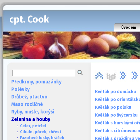
cpt. Cook
Úvodem
Předkrmy, pomazánky
Polévky
Květák po domácku
Drůbež, ptactvo
Květák po orientálsk
Maso rozličné
Květák po polsku
Ryby, mušle, korýši
Květák po švýcarsku
Zelenina a houby
Květák s burskými oř
·
Celer, petržel
Květák s citrónovou
·
Cibule, pórek, chřest
·
Fazolové lusky, hrášek
Květák s droždím a ve