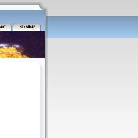
ání
Slabikář