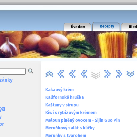
k
Recepty
Úvodem
Hled
zánky
Kakaový krém
Kalifornská hruška
Kaštany v sirupu
ýši
Kiwi s rybízovým krémem
y
Meloun plněný ovocem - Šijin Guo Pin
or
Meruňkový salát s klíčky
Meruňky s tvarohem