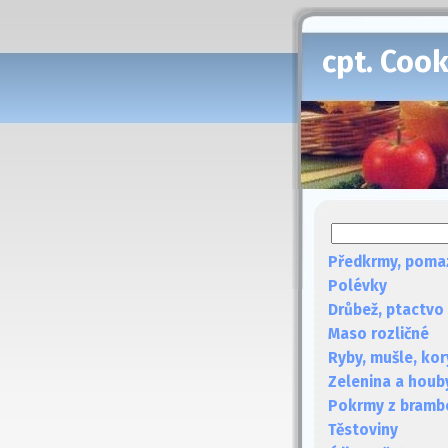
cpt. Coo
Předkrmy, poma
Polévky
Drůbež, ptactvo
Maso rozličné
Ryby, mušle, kor
Zelenina a houb
Pokrmy z bramb
Těstoviny