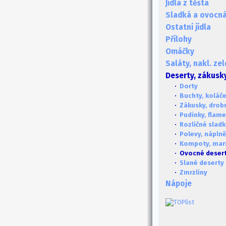
Jídla z těsta
Sladká a ovocná 
Ostatní jídla
Přílohy
Omáčky
Saláty, nakl. ze
Deserty, zákusk
·
Dorty
·
Buchty, koláče
·
Zákusky, drob
·
Pudinky, flame
·
Rozličné sladk
·
Polevy, náplně
·
Kompoty, mar
· Ovocné deser
·
Slané deserty
·
Zmrzliny
Nápoje