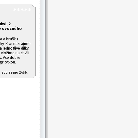
iwi, 2
bo ovocného
a a hrušku
ky. Kiwi nakrájíme
jednotlivé dílky,
vložíme na chvíli
y. Vše dobře
griotkou.
07 zobrazeno 2481x