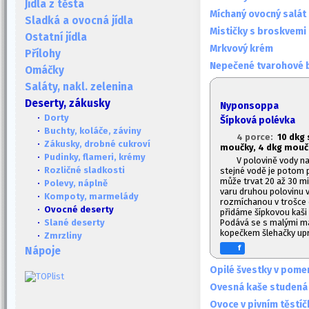
Jídla z těsta
Míchaný ovocný salát
Sladká a ovocná jídla
Mističky s broskvemi
Ostatní jídla
Mrkvový krém
Přílohy
Nepečené tvarohové 
Omáčky
Saláty, nakl. zelenina
Deserty, zákusky
Nyponsoppa
·
Dorty
Šípková polévka
·
Buchty, koláče, záviny
4 porce:
10 dkg 
·
Zákusky, drobné cukroví
moučky, 4 dkg mouč
·
Pudinky, flameri, krémy
V polovině vody n
·
Rozličné sladkosti
stejné vodě je potom 
může trvat 20 až 30 mi
·
Polevy, náplně
varu druhou polovinu
·
Kompoty, marmelády
rozmíchanou v trošce 
· Ovocné deserty
přidáme šípkovou kaši
Podává se s malými ma
·
Slané deserty
kopečkem šlehačky up
·
Zmrzliny
f
Nápoje
Opilé švestky v pom
Ovesná kaše studená
Ovoce v pivním těstíč