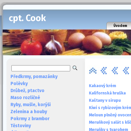
cpt. Cook
Úvodem
Předkrmy, pomazánky
Polévky
Kakaový krém
Drůbež, ptactvo
Kalifornská hruška
Maso rozličné
Kaštany v sirupu
Ryby, mušle, korýši
Kiwi s rybízovým kr
Zelenina a houby
Meloun plněný ovocem 
Pokrmy z brambor
Meruňkový salát s klí
Těstoviny
Meruňky s tvarohem