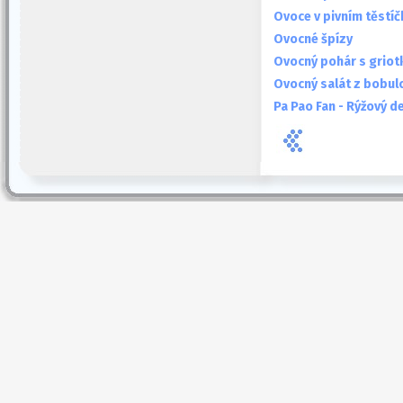
Ovoce v pivním těstíč
Ovocné špízy
Ovocný pohár s griot
Ovocný salát z bobul
Pa Pao Fan - Rýžový d