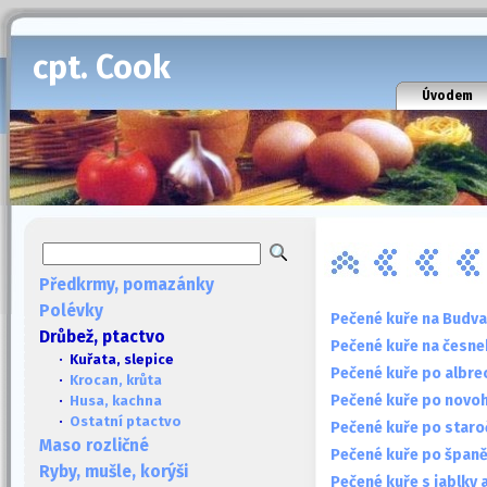
cpt. Cook
Úvodem
Předkrmy, pomazánky
Polévky
Pečené kuře na Budva
Drůbež, ptactvo
Pečené kuře na česn
· Kuřata, slepice
Pečené kuře po albre
·
Krocan, krůta
Pečené kuře po novo
·
Husa, kachna
·
Ostatní ptactvo
Pečené kuře po star
Maso rozličné
Pečené kuře po špan
Ryby, mušle, korýši
Pečené kuře s jablky 