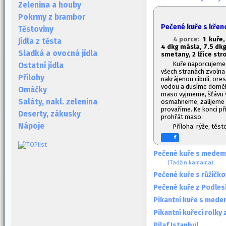
Zelenina a houby
Pokrmy z brambor
Pečené kuře s křen
Těstoviny
4 porce:
1
kuře, 
Jídla z těsta
4 dkg másla, 7.
5 dkg
Sladká a ovocná jídla
smetany, 2 lžíce st
Kuře naporcujeme,
Ostatní jídla
všech stranách zvoln
Přílohy
nakrájenou cibuli, ore
vodou a dusíme doměk
Omáčky
maso vyjmeme, šťávu 
Saláty, nakl. zelenina
osmahneme, zalijeme
provaříme. Ke konci p
Deserty, zákusky
prohřát maso.
Nápoje
Příloha: rýže, těst
f
Pečené kuře s medem
(Tadžin kamama)
Pečené kuře s růžičk
Pečené kuře z Podles
Pikantní kuře s mede
Pikantní kuřecí rolky
Pilaf Istanbul