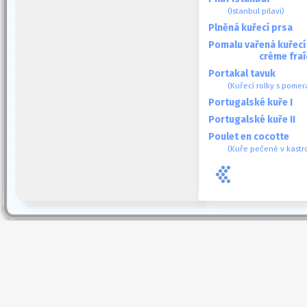
(Istanbul pilavi)
Plněná kuřecí prsa
Pomalu vařená kuřecí
crème fraî
Portakal tavuk
(Kuřecí rolky s pom
Portugalské kuře I
Portugalské kuře II
Poulet en cocotte
(Kuře pečené v kastr