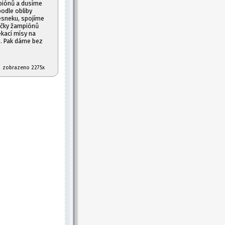
piónů a dusíme
odle obliby
esneku, spojíme
učky žampiónů
kací mísy na
é. Pak dáme bez
07 zobrazeno 2275x