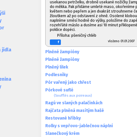
usekanou petrželku, drobně usekané nožičky žam
do měkka. Pak přidáme umleté maso, okořeníme p
květem nebo pepřem a jen dvakrát strouhneme č
ýši
žloutkem až po odstavení z ohně. Osolené klobo
y
naplníme směsí hodně do výšky, položíme do zapé
rozehřáté máslo a dusíme asi 10 minut přiklopen
or
poklice dopéci.
Příloha: pšeničný chléb
vloženo 01.01.20
f
jídla
Plněné žampióny
Plněné žampióny
Plněný lilek
Podlesníky
lenina
Pór vařený jako chřest
y
Pórkové suflé
(Soufflés aux poireaux)
Ragú ve slaných palačinkách
Rajčata plněná masitým hašé
Restované hříbky
Rolky s vepřovo-jablečnou náplní
Slanečkový krém