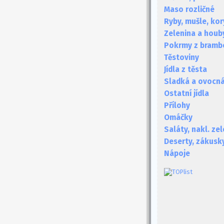
Maso rozličné
Ryby, mušle, kor
Zelenina a houb
Pokrmy z bramb
Těstoviny
Jídla z těsta
Sladká a ovocná 
Ostatní jídla
Přílohy
Omáčky
Saláty, nakl. ze
Deserty, zákusk
Nápoje