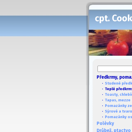
cpt. Coo
Předkrmy, poma
·
Studené před
· Teplé předkrm
·
Toasty, chlebí
·
Tapas, mezze
·
Pomazánky ze
·
Sýrové a tvar
·
Pomazánky ost
Polévky
Drůbež, ptactvo