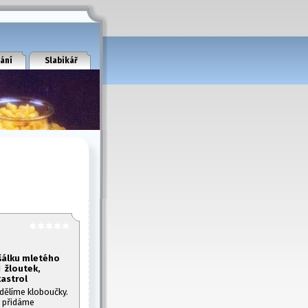
ání
Slabikář
šálku mletého
1
žloutek,
kastrol
ělíme kloboučky.
, přidáme