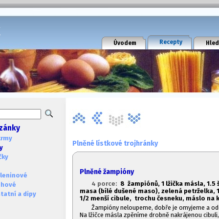
k
Recepty
Úvodem
Hled
zánky
krmy
Plněné lístkové trojhránky
y
čky
Plněné žampióny
leninové
4 porce:
8 žampiónů, 1
lžička másla, 1.
5 
ohové
masa (bílé dušené maso), zelená petrželka, 
atní a dipy
1/2 menší cibule, trochu česneku, máslo na 
Žampióny neloupeme, dobře je omyjeme a odd
Na lžičce másla zpěníme drobně nakrájenou cibuli