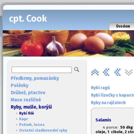
cpt. Cook
Úvodem
Předkrmy, pomazánky
Polévky
Rybí ragú
Drůbež, ptactvo
Rybí řízečky s kapus
Maso rozličné
Ryby na rajčatech
Ryby, mušle, korýši
· Rybí filé
·
Kapr
Salamis
·
Pstruh, losos
4 porce:
50 dkg 
·
Ostatní sladkovodní ryby
oleje, 1
cibule, 2 str