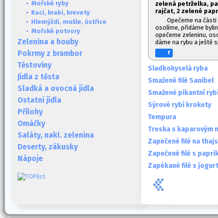
·
Mořské ryby
zelená petrželka, paž
rajčat, 2 zelené papr
·
Raci, krabi, krevety
Opečeme na části o
·
Hlemýždi, mušle, ústřice
osolíme, přidáme bylin
·
Mořské potvory
opečeme zeleninu, os
Zelenina a houby
dáme na rybu a ještě 
Pokrmy z brambor
f
Těstoviny
Sladkokyselá ryba
Jídla z těsta
Smažené filé Sanibel
Sladká a ovocná jídla
Smažené pikantní rybí 
Ostatní jídla
Sýrové rybí krokety
Přílohy
Tempura
Omáčky
Treska s kaparovým 
Saláty, nakl. zelenina
Zapečené filé na thaj
Deserty, zákusky
Zapečené filé s papri
Nápoje
Zapékané filé s jogu