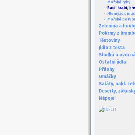
·
Mořské ryby
· Raci, krabi, kr
·
Hlemýždi, mušl
·
Mořské potvo
Zelenina a houb
Pokrmy z bramb
Těstoviny
Jídla z těsta
Sladká a ovocná 
Ostatní jídla
Přílohy
Omáčky
Saláty, nakl. ze
Deserty, zákusk
Nápoje