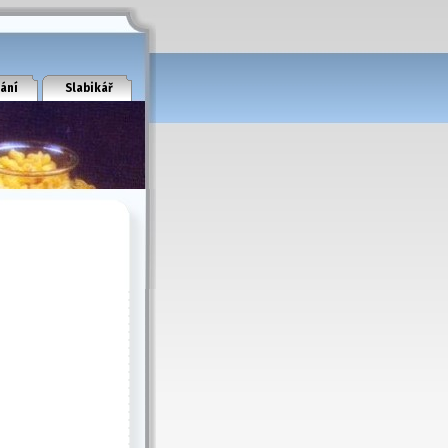
ání
Slabikář