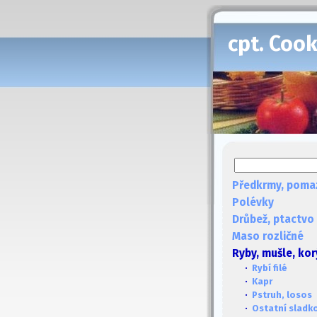
cpt. Coo
Předkrmy, poma
Polévky
Drůbež, ptactvo
Maso rozličné
Ryby, mušle, kor
·
Rybí filé
·
Kapr
·
Pstruh, losos
·
Ostatní sladk