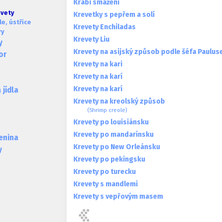
Krabi smažení
evety
Krevetky s pepřem a solí
e, ústřice
Krevety Enchiladas
ry
Krevety Liu
y
Krevety na asijský způsob podle šéfa Paulus
or
Krevety na kari
Krevety na karí
Krevety na karí
jídla
Krevety na kreolský způsob
(Shrimp creole)
Krevety po louisiánsku
Krevety po mandarínsku
lenina
Krevety po New Orleánsku
y
Krevety po pekingsku
Krevety po turecku
Krevety s mandlemi
Krevety s vepřovým masem