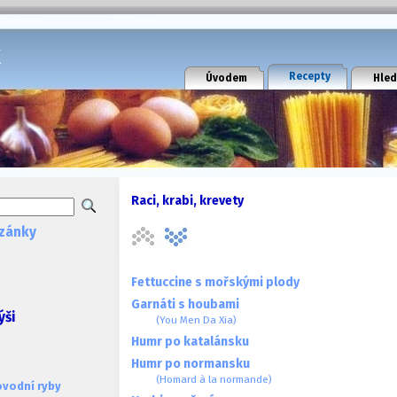
k
Recepty
Úvodem
Hled
Raci, krabi, krevety
zánky
Fettuccine s mořskými plody
Garnáti s houbami
ýši
(You Men Da Xia)
Humr po katalánsku
Humr po normansku
(Homard à la normande)
ovodní ryby