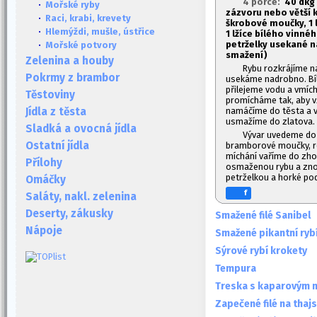
4 porce:
40 dkg 
·
Mořské ryby
zázvoru nebo větší k
·
Raci, krabi, krevety
škrobové moučky, 1
·
Hlemýždi, mušle, ústřice
1
lžíce bílého vinného
petrželky usekané n
·
Mořské potvory
smažení)
Zelenina a houby
Rybu rozkrájíme n
Pokrmy z brambor
usekáme nadrobno. Bíl
přilejeme vodu a vmíc
Těstoviny
promícháme tak, aby vz
namáčíme do těsta a v
Jídla z těsta
usmažíme do zlatova.
Sladká a ovocná jídla
Vývar uvedeme do 
Ostatní jídla
bramborové moučky, ro
míchání vaříme do zho
Přílohy
osmaženou rybu a zno
petrželkou a horké p
Omáčky
f
Saláty, nakl. zelenina
Deserty, zákusky
Smažené filé Sanibel
Nápoje
Smažené pikantní rybí 
Sýrové rybí krokety
Tempura
Treska s kaparovým 
Zapečené filé na thaj