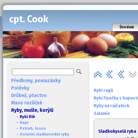
cpt. Cook
Úvodem
Předkrmy, pomazánky
Polévky
Rybí ragú
Drůbež, ptactvo
Rybí řízečky s kapus
Maso rozličné
Ryby na rajčatech
Ryby, mušle, korýši
Salamis
· Rybí filé
·
Kapr
·
Pstruh, losos
Sladkokyselá ryba
·
Ostatní sladkovodní ryby