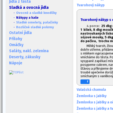
Jídla z těsta
Tvarohový nákyp
Sladká a ovocná jídla
·
Ovocné a sladké knedlíky
· Nákypy a kaše
Tvarohový nákyp s
·
Sladké omelety, palačinky
4 porce:
2
5 dkg 
·
Rozličné sladké pokrmy
1
bílek, 8 dkg mouč
Ostatní jídla
nastrouhaných lísk
sójové mouky,
5 dkg
Přílohy
do pečiva, trochu m
Omáčky
Měkký tvaroh, žlou
dobře utřeme, přidám
Saláty, nakl. zelenina
s mlékem vypracujeme ř
Deserty, zákusky
vmícháme do těsta. Po
vysypané zapékací mísy
Nápoje
posypeme cukrem, nas
šťávou a přikryjeme d
troubě upečeme dorů
smíchaným s vanilkov
f
Valašská chamula
Žemlovka s jablky
Žemlovka s jablky a o
Žemlovka s jablky a 