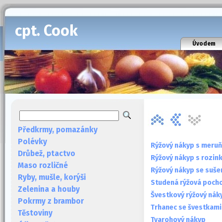
cpt. Cook
Úvodem
Předkrmy, pomazánky
Polévky
Rýžový nákyp s meru
Drůbež, ptactvo
Rýžový nákyp s rozin
Maso rozličné
Rýžový nákyp se suše
Ryby, mušle, korýši
Studená rýžová poch
Zelenina a houby
Švestkový rýžový nák
Pokrmy z brambor
Trhanec se švestkami
Těstoviny
Tvarohový nákyp