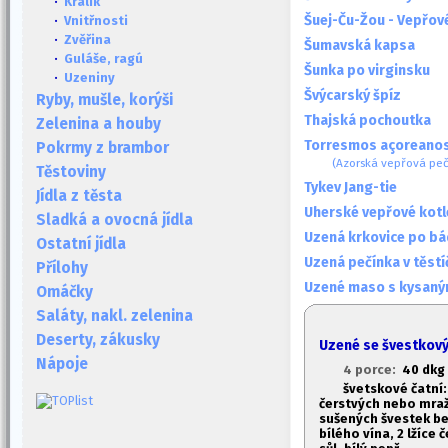
·
Králík
Šuej-Ču-Žou - Vepřo
·
Vnitřnosti
·
Zvěřina
Šumavská kapsa
·
Guláše, ragú
Šunka po virginsku
·
Uzeniny
Švýcarský špíz
Ryby, mušle, korýši
Thajská pochoutka
Zelenina a houby
Torresmos açoreano
Pokrmy z brambor
(Azorská vepřová pe
Těstoviny
Tykev Jang-tie
Jídla z těsta
Uherské vepřové kotl
Sladká a ovocná jídla
Uzená krkovice po b
Ostatní jídla
Uzená pečínka v těstí
Přílohy
Uzené maso s kysaný
Omáčky
Saláty, nakl. zelenina
Deserty, zákusky
Uzené se švestkový
Nápoje
4 porce:
40 dkg 
švetskové čatní:
čerstvých nebo mra
sušených švestek bez
bílého vína, 2 lžíc