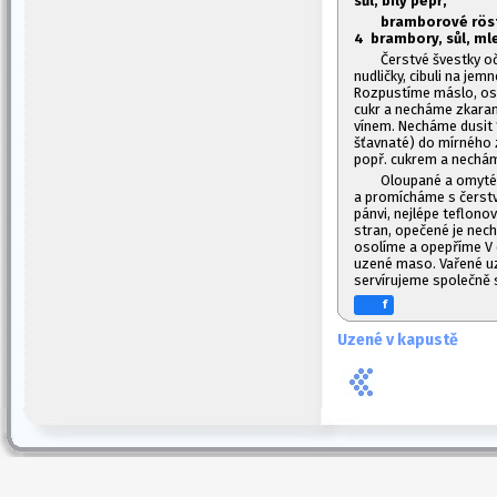
sůl, bílý pepř,
bramborové röst
4 brambory, sůl, mle
Čerstvé švestky o
nudličky, cibuli na jem
Rozpustíme máslo, os
cukr a necháme zkaram
vínem. Necháme dusit 1
šťavnaté) do mírného 
popř. cukrem a nechám
Oloupané a omyté 
a promícháme s čerst
pánvi, nejlépe teflono
stran, opečené je ne
osolíme a opepříme V 
uzené maso. Vařené uz
servírujeme společně s
f
Uzené v kapustě