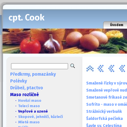
cpt. Cook
Úvodem
Předkrmy, pomazánky
Polévky
Smažené řízky v sýro
Drůbež, ptactvo
Smažené vepřové nud
Maso rozličné
Smetanové frikasé ze
·
Hovězí maso
Sofrito - maso v omá
·
Telecí maso
Strážnický verbuňk
· Vepřové a uzené
·
Skopové, jehněčí, kůzlečí
Šaldorfská pečínka
·
Mleté maso
Šavle sv. Celestýna