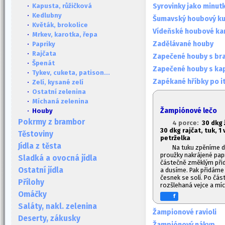
Syrovinky jako minut
·
Kapusta, růžičková
·
Kedlubny
Šumavský houbový k
·
Květák, brokolice
Vídeňské houbové ka
·
Mrkev, karotka, řepa
Zadělávané houby
·
Papriky
·
Rajčata
Zapečené houby s br
·
Špenát
Zapečené houby s ka
·
Tykev, cuketa, patison...
Zapékané hříbky po i
·
Zelí, kysané zelí
·
Ostatní zelenina
·
Míchaná zelenina
Žampiónové lečo
· Houby
Pokrmy z brambor
4 porce:
30 dkg
30 dkg rajčat, tuk, 1
v
Těstoviny
petrželka
Jídla z těsta
Na tuku zpěníme dr
proužky nakrájené papr
Sladká a ovocná jídla
částečně změklým přid
Ostatní jídla
a dusíme. Pak přidáme 
česnek se solí. Po čás
Přílohy
rozšlehaná vejce a mí
Omáčky
f
Saláty, nakl. zelenina
Žampionové ravioli
Deserty, zákusky
Žampiónový nákyp