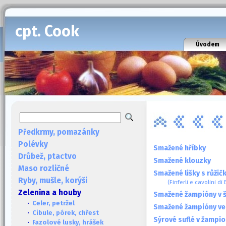
cpt. Cook
Úvodem
Předkrmy, pomazánky
Polévky
Smažené hříbky
Drůbež, ptactvo
Smažené klouzky
Maso rozličné
Smažené lišky s růži
Ryby, mušle, korýši
(Finferli e cavolini di
Zelenina a houby
Smažené žampióny v 
·
Celer, petržel
Smažené žampióny ve 
·
Cibule, pórek, chřest
Sýrové suflé v žampi
·
Fazolové lusky, hrášek