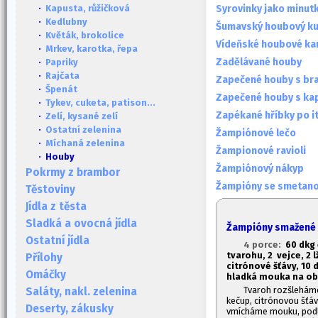
Syrovinky jako minut
·
Kapusta, růžičková
·
Kedlubny
Šumavský houbový k
·
Květák, brokolice
Vídeňské houbové ka
·
Mrkev, karotka, řepa
Zadělávané houby
·
Papriky
·
Rajčata
Zapečené houby s br
·
Špenát
Zapečené houby s ka
·
Tykev, cuketa, patison...
Zapékané hříbky po i
·
Zelí, kysané zelí
·
Ostatní zelenina
Žampiónové lečo
·
Míchaná zelenina
Žampionové ravioli
· Houby
Žampiónový nákyp
Pokrmy z brambor
Žampióny se smetan
Těstoviny
Jídla z těsta
Sladká a ovocná jídla
Žampióny smažené 
Ostatní jídla
4 porce:
60 dkg
tvarohu, 2 vejce, 2 l
Přílohy
citrónové šťávy, 10 
Omáčky
hladká mouka na ob
Tvaroh rozšleháme
Saláty, nakl. zelenina
kečup, citrónovou šťá
Deserty, zákusky
vmícháme mouku, podl