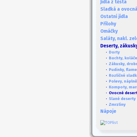
Jídla z těsta
Sladká a ovocná 
Ostatní jídla
Přílohy
Omáčky
Saláty, nakl. ze
Deserty, zákusk
·
Dorty
·
Buchty, koláče
·
Zákusky, drob
·
Pudinky, flame
·
Rozličné sladk
·
Polevy, náplně
·
Kompoty, mar
· Ovocné deser
·
Slané deserty
·
Zmrzliny
Nápoje