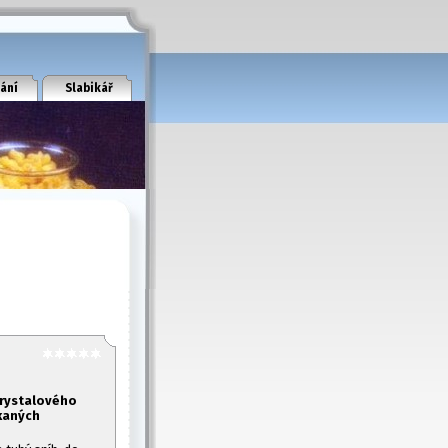
ání
Slabikář
 krystalového
kaných