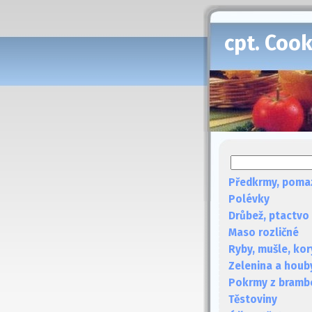
cpt. Coo
Předkrmy, poma
Polévky
Drůbež, ptactvo
Maso rozličné
Ryby, mušle, kor
Zelenina a houb
Pokrmy z bramb
Těstoviny