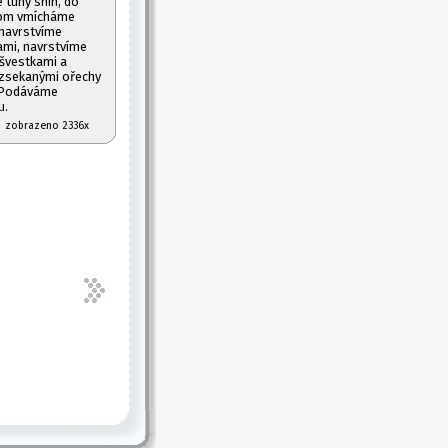
 tuhý sníh, do
otom vmícháme
navrstvíme
ami, navrstvíme
 švestkami a
zsekanými ořechy
. Podáváme
u.
07 zobrazeno 2336x