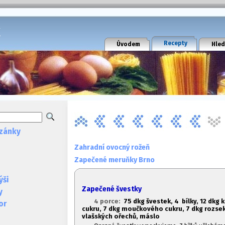
k
Recepty
Úvodem
Hled
zánky
Zahradní ovocný rožeň
Zapečené meruňky Brno
ýši
Zapečené švestky
y
4 porce:
7
5 dkg švestek, 4 bílky, 12 dkg
or
cukru, 7 dkg moučkového cukru, 7 dkg rozse
vlašských ořechů, máslo