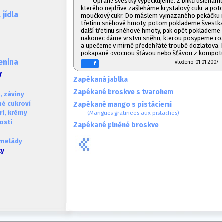
Oprané švestky vypeckujeme. Z bílků ušleháme
kterého nejdříve zašleháme krystalový cukr a p
jídla
moučkový cukr. Do máslem vymazaného pekáčku 
třetinu sněhové hmoty, potom poklademe švestk
další třetinu sněhové hmoty, pak opět poklademe
nakonec dáme vrstvu sněhu, kterou posypeme ro
a upečeme v mírně předehřáté troubě dozlatova
pokapané ovocnou šťávou nebo šťávou z kompot
lenina
vloženo 01.01.20
f
y
Zapékaná jablka
Zapékané broskve s tvarohem
, záviny
né cukroví
Zapékané mango s pistáciemi
ri, krémy
(Mangues gratinées aux pistaches)
osti
Zapékané plněné broskve
melády
ty