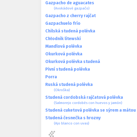
Gazpacho de aguacates
(Avokádové gazpačo)
Gazpacho z cherry rajčat
Gazpachuelo frío
Chilská studená polévka
Chłodnik litewski
Mandlová polévka
Okurková polévka
Okurková polévka studená
Pivní studená polévka
Porra
Ruská studená polévka
(Okroška)
Studená cordobská rajčatová polévka
(Salmorejo cordobés con huevos y jamón)
Studená cuketová polévka se sýrem a mátou
Studená česnečka s hrozny
(Ajo blanco con uvas)