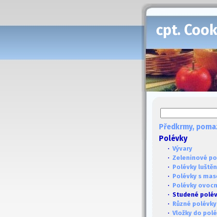
cpt. Coo
Předkrmy, poma
Polévky
·
Vývary
·
Zeleninové po
·
Polévky luště
·
Polévky s ma
·
Polévky ovoc
· Studené polé
·
Různé polévky
·
Vložky do pol