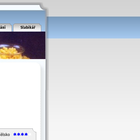
ání
Slabikář
nělsko