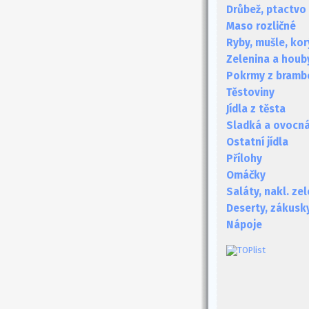
Drůbež, ptactvo
Maso rozličné
Ryby, mušle, kor
Zelenina a houb
Pokrmy z bramb
Těstoviny
Jídla z těsta
Sladká a ovocná 
Ostatní jídla
Přílohy
Omáčky
Saláty, nakl. ze
Deserty, zákusk
Nápoje