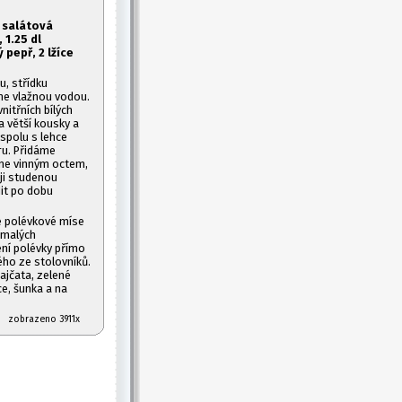
salátová
 1.2
5 dl
pepř, 2 lžíce
u, střídku
eme vlažnou vodou.
itřních bílých
a větší kousky a
spolu s lehce
ru. Přidáme
íme vinným octem,
 ji studenou
it po dobu
é polévkové míse
 malých
ní polévky přímo
ého ze stolovníků.
rajčata, zelené
ce, šunka a na
08 zobrazeno 3911x