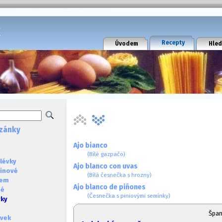
k
Recepty
Úvodem
Hled
zánky
Ajo bianco
(Bílé gazpačo)
lévky
Ajo blanco con uvas
ninové
(Bílá česnečka s hrozny)
sem
Ajo blanco de piñones
né
(Česnečka s piniovými semínky)
vky
Špa
évek