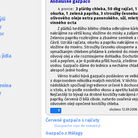
Andaluské gazpačo
4 porce:
3 plátky chleba,
50 dkg rajčat, 1
okurka, 1
zelená paprika, 3 stroužky česneku,
olivového oleje extra panenského, sůl, mletý 
ýši
vinného octa
y
Z plátků tvrdšího bílého chleba odkrojíme kůrk
nakrájíme na větší kusy, vložíme do misky a zalij
or
Zelenou papriku rozkrojíme a zbavíme semínek a vn
částí. Uzrálá rajčata, okurku a papriku nakrájíme n
vložíme do mixéru. Stroužky česneku oloupeme a 
vymačkaným chlebem přidáme k zelenině do mixé
jídla
olivový olej a vše rozmixujeme dohladka. Dochut
solí a pepřem, a je-li polévka příliš hustá, zředíme
vodou. Gazpačo dáme do lednice a necháme chlad
alespoň jedné hodiny.
Věrno tradici bývá gazpačo podáváno ve velk
s doprovodem několika malých mističek. V těchto
nádobkách spočívají ingredience určené k dochuce
lenina
u stolu, a to podle osobního vkusu a apetitu každ
y
Nejčastěji to bývají na drobné kostičky nakrájená 
papriky, červená či bílá cibule, natvrdo uvařená vej
olivovém oleji opečené kostičky chleba.
vloženo 12.09.20
f
Červené gazpačo s rajčaty
(Gazpacho rojo de tomates)
Gazpačo z Málagy