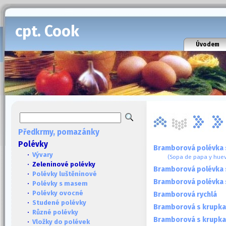
cpt. Cook
Úvodem
Předkrmy, pomazánky
Polévky
Bramborová polévka s
·
Vývary
(Sopa de papa y hue
· Zeleninové polévky
Bramborová polévka 
·
Polévky luštěninové
Bramborová polévka 
·
Polévky s masem
·
Polévky ovocné
Bramborová rychlá
·
Studené polévky
Bramborová s krupk
·
Různé polévky
Bramborová s krupka
·
Vložky do polévek