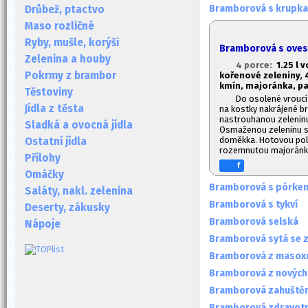
Bramborová s krupka
Drůbež, ptactvo
Maso rozličné
Ryby, mušle, korýši
Bramborová s oves
Zelenina a houby
4 porce:
1.2
5 l 
Pokrmy z brambor
kořenové zeleniny, 4
kmín, majoránka, pa
Těstoviny
Do osolené vroucí
Jídla z těsta
na kostky nakrájené br
nastrouhanou zelenin
Sladká a ovocná jídla
Osmaženou zeleninu s 
doměkka. Hotovou pol
Ostatní jídla
rozemnutou majoránko
Přílohy
f
Omáčky
Bramborová s pórke
Saláty, nakl. zelenina
Bramborová s tykví
Deserty, zákusky
Bramborová selská
Nápoje
Bramborová sytá se 
Bramborová z masox
Bramborová z novýc
Bramborová zahuštěn
Bramborová zdravotn