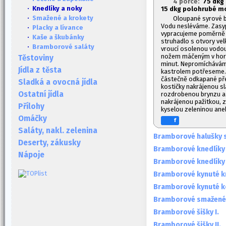
4 porce:
7
5 dkg 
· Knedlíky a noky
1
5 dkg polohrubé mou
·
Smažené a krokety
Oloupané syrové 
Vodu nesléváme. Zasy
·
Placky a lívance
vypracujeme poměrně t
·
Kaše a škubánky
struhadlo s otvory vel
·
Bramborové saláty
vroucí osolenou vodou
nožem máčeným v horké
Těstoviny
minut. Nepromícháváme 
Jídla z těsta
kastrolem potřeseme.
částečně odkapané př
Sladká a ovocná jídla
kostičky nakrájenou sl
Ostatní jídla
rozdrobenou brynzu 
nakrájenou pažitkou, 
Přílohy
kyselou zeleninou ane
Omáčky
f
Saláty, nakl. zelenina
Bramborové halušky s 
Deserty, zákusky
Bramborové knedlíky
Nápoje
Bramborové knedlíky
Bramborové kynuté k
Bramborové kynuté k
Bramborové smažené 
Bramborové šišky I.
Bramborové šišky II.