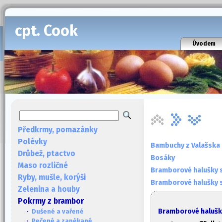
cpt. Cook
Úvodem
Předkrmy, pomazánky
Polévky
Bambuchy z Valašska
Drůbež, ptactvo
Bosáky
Maso rozličné
Bramborové halušky s
Ryby, mušle, korýši
Bramborové halušky s
Zelenina a houby
Pokrmy z brambor
Bramborové halušky
·
Dušené a vařené
·
Pečené a zapékané