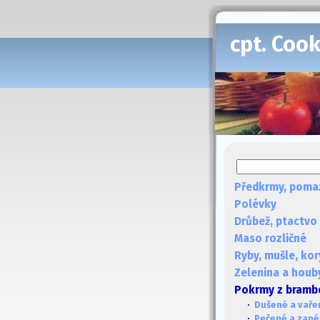
cpt. Coo
Předkrmy, poma
Polévky
Drůbež, ptactvo
Maso rozličné
Ryby, mušle, kor
Zelenina a houb
Pokrmy z bramb
·
Dušené a vaře
·
Pečené a zap