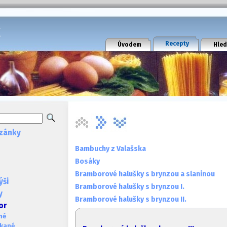
k
Recepty
Úvodem
Hled
zánky
Bambuchy z Valašska
Bosáky
Bramborové halušky s brynzou a slaninou
ýši
Bramborové halušky s brynzou I.
y
Bramborové halušky s brynzou II.
or
né
ékané