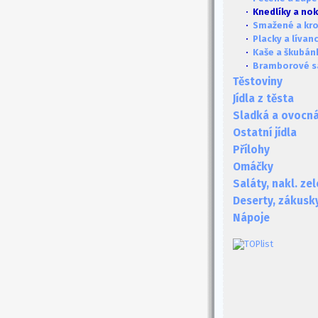
· Knedlíky a no
·
Smažené a kr
·
Placky a lívan
·
Kaše a škubán
·
Bramborové s
Těstoviny
Jídla z těsta
Sladká a ovocná 
Ostatní jídla
Přílohy
Omáčky
Saláty, nakl. ze
Deserty, zákusk
Nápoje