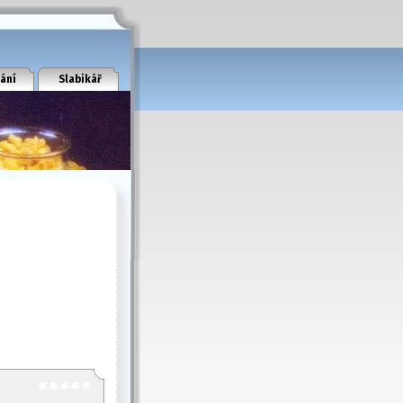
ání
Slabikář