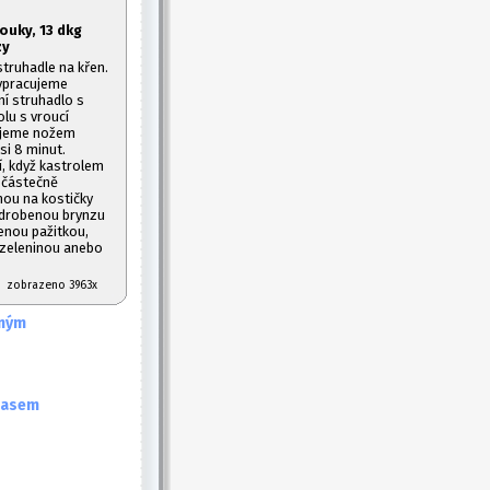
ouky, 13 dkg
zy
ruhadle na křen.
ypracujeme
ní struhadlo s
olu s vroucí
jujeme nožem
si 8 minut.
í, když kastrolem
 částečně
nou na kostičky
zdrobenou brynzu
nou pažitkou,
 zeleninou anebo
07 zobrazeno 3963x
eným
masem