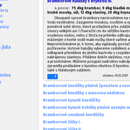
Bramborové halušky s brynzou III.
ky
4 porce:
7
5 dkg brambor, 9 dkg hladké m
okety
hrubé mouky, sůl, 12 dkg slaniny, 20 dkg bryn
ce
Oloupané syrové brambory nastrouháme na st
ky
Vodu nesléváme. Zasypeme moukou, osolíme a v
poměrně tuhé těsto, které protlačíme přes zvlášt
aláty
otvory velkými asi 1 čtvereční cm do většího kastr
osolenou vodou, nebo z těsta na prkénku odkra
máčeným v horké vodě malé nočky, které vaříme a
Nepromícháváme je, k tomu, aby vyplavaly, postač
jídla
potřeseme. Hotové halušky vybereme cedníkem a
odkapané přendáme do jiného kastrolu s rozpále
nakrájenou slaninou. Přidáme dobře uleželou, ro
a promícháme. Můžeme posypat nadrobno nakráje
zpravidla podáváme s kyselou okurkou či kyselou
také s hlávkovým salátem.
lenina
vloženo 01.01.20
f
y
Bramborové knedlíky plněné špenátem a uz
Bramborové knedlíky s masovou nádivkou
Bramborové kynuté knedlíčky
Bramborové kynuté koblihy plněné uzeným 
Bramborové smažené knedlíčky
Bramborové šišky I.
Bramborové šišky II.