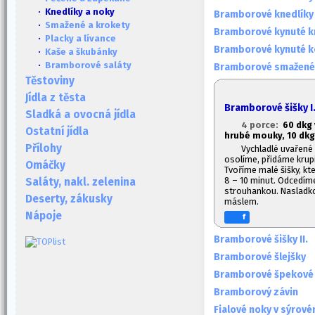
· Knedlíky a noky
Bramborové knedlíky
·
Smažené a krokety
Bramborové kynuté k
·
Placky a lívance
Bramborové kynuté k
·
Kaše a škubánky
·
Bramborové saláty
Bramborové smažené 
Těstoviny
Jídla z těsta
Bramborové šišky I
Sladká a ovocná jídla
4 porce:
60 dkg 
Ostatní jídla
hrubé mouky, 10 dkg
Přílohy
Vychladlé uvařen
osolíme, přidáme krupi
Omáčky
Tvoříme malé šišky, kt
8 – 10 minut. Odcedí
Saláty, nakl. zelenina
strouhankou. Naslad
Deserty, zákusky
máslem.
Nápoje
f
Bramborové šišky II.
Bramborové šlejšky
Bramborové špekové k
Bramborový závin
Fialové noky v sýrov