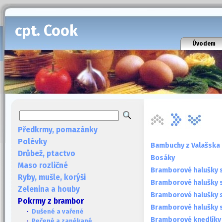
cpt. Cook
Úvodem
Předkrmy, pomazánky
Polévky
Bambuchy z Valašska
Drůbež, ptactvo
Bosáky
Maso rozličné
Bramborové halušky s
Ryby, mušle, korýši
Bramborové halušky s
Zelenina a houby
Bramborové halušky s
Pokrmy z brambor
Bramborové halušky s 
·
Dušené a vařené
Bramborové knedlíky
·
Pečené a zapékané