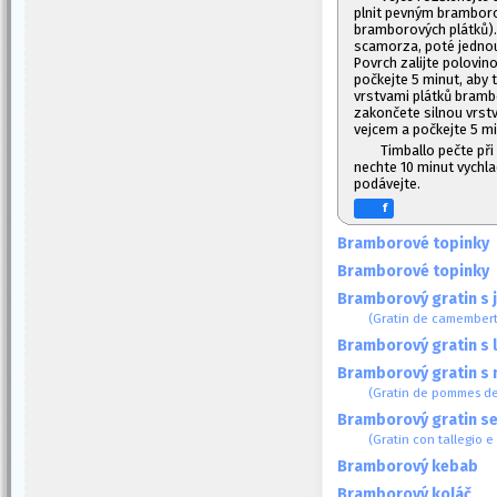
plnit pevným bramboro
bramborových plátků).
scamorza, poté jednou 
Povrch zalijte polovi
počkejte 5 minut, aby 
vrstvami plátků brambo
zakončete silnou vrst
vejcem a počkejte 5 mi
Timballo pečte při
nechte 10 minut vychl
podávejte.
f
Bramborové topinky
Bramborové topinky
Bramborový gratin s
(Gratin de camember
Bramborový gratin s
Bramborový gratin s
(Gratin de pommes de t
Bramborový gratin se
(Gratin con tallegio e
Bramborový kebab
Bramborový koláč