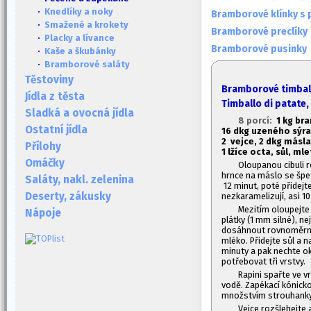
·
Knedlíky a noky
Bramborové klínky s
·
Smažené a krokety
Bramborové preclíky
·
Placky a lívance
Bramborové pusinky
·
Kaše a škubánky
·
Bramborové saláty
Těstoviny
Bramborové timball
Jídla z těsta
Timballo di patate,
Sladká a ovocná jídla
8 porcí:
1
kg bra
Ostatní jídla
16 dkg uzeného sýra
2 vejce, 2 dkg másla
Přílohy
1
lžíce octa, sůl, mle
Omáčky
Oloupanou cibuli ro
hrnce na máslo se špet
Saláty, nakl. zelenina
12 minut, poté přidejt
Deserty, zákusky
nezkaramelizují, asi 10
Mezitím oloupejte 
Nápoje
plátky (1 mm silné), n
dosáhnout rovnoměrné 
mléko. Přidejte sůl a 
minuty a pak nechte ok
potřebovat tři vrstvy.
Rapini spařte ve v
vodě. Zapékací kónick
množstvím strouhanky
Vejce rozšlehejte