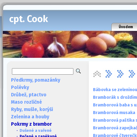
cpt. Cook
Úvodem
Předkrmy, pomazánky
Polévky
Bábovka se zeleninou
Drůbež, ptactvo
Bramborák s droždím
Maso rozličné
Bramborová baba s 
Ryby, mušle, korýši
Bramborová musaka
Zelenina a houby
Bramborová paštika 
Pokrmy z brambor
Bramborová zapejkač
·
Dušené a vařené
Bramborové čtverečky
· Pečené a zapékané