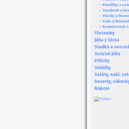
·
Knedlíky a no
·
Smažené a kr
·
Placky a lívan
·
Kaše a škubán
·
Bramborové s
Těstoviny
Jídla z těsta
Sladká a ovocná 
Ostatní jídla
Přílohy
Omáčky
Saláty, nakl. ze
Deserty, zákusk
Nápoje