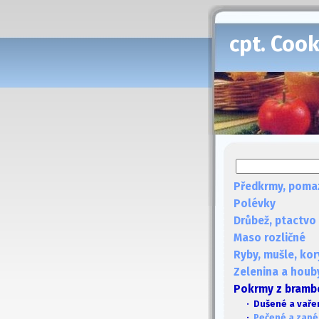
cpt. Coo
Předkrmy, poma
Polévky
Drůbež, ptactvo
Maso rozličné
Ryby, mušle, kor
Zelenina a houb
Pokrmy z bramb
· Dušené a vaře
·
Pečené a zap