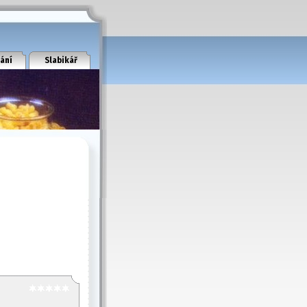
ání
Slabikář