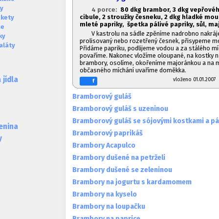
ky
4 porce:
80 dkg brambor, 3 dkg vepřovéh
cibule, 2 stroužky česneku, 2 dkg hladké mouk
okety
mleté papriky, špetka pálivé papriky, sůl, m
ce
V kastrolu na sádle zpěníme nadrobno nakráje
ky
prolisovaný nebo rozetřený česnek, přisypeme mou
aláty
Přidáme papriku, podlijeme vodou a za stálého mí
povaříme. Nakonec vložíme oloupané, na kostky n
brambory, osolíme, okořeníme majoránkou a na 
občasného míchání uvaříme doměkka.
jídla
vloženo 01.01.20
f
Bramborový guláš
Bramborový guláš s uzeninou
Bramborový guláš se sójovými kostkami a p
lenina
Bramborový paprikáš
y
Brambory Acapulco
Brambory dušené na petrželi
Brambory dušené se zeleninou
Brambory na jogurtu s kardamomem
Brambory na kyselo
Brambory na loupačku
Brambory na paprice