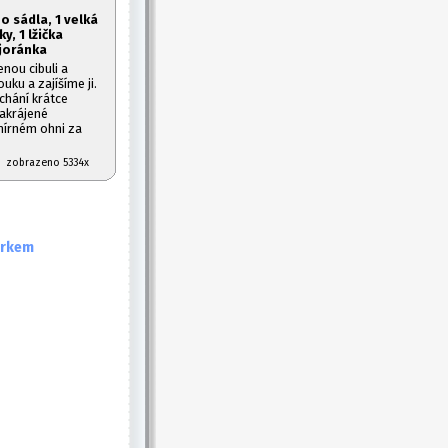
o sádla, 1
velká
y, 1
lžička
ajoránka
nou cibuli a
ku a zajíšíme ji.
chání krátce
akrájené
mírném ohni za
07 zobrazeno 5334x
árkem