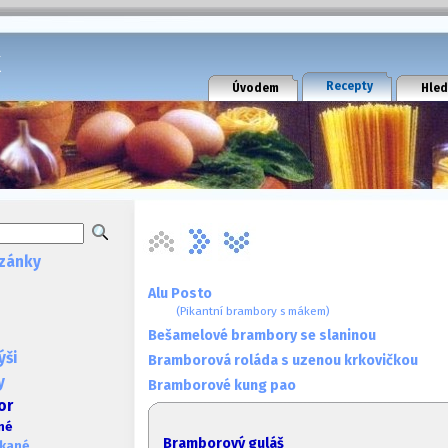
k
Recepty
Úvodem
Hled
zánky
Alu Posto
(Pikantní brambory s mákem)
Bešamelové brambory se slaninou
ýši
Bramborová roláda s uzenou krkovičkou
y
Bramborové kung pao
or
né
Bramborový guláš
ékané