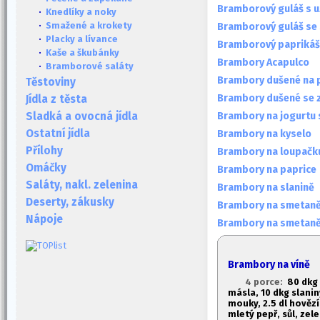
Bramborový guláš s 
·
Knedlíky a noky
·
Smažené a krokety
Bramborový guláš se
·
Placky a lívance
Bramborový paprikáš
·
Kaše a škubánky
Brambory Acapulco
·
Bramborové saláty
Brambory dušené na p
Těstoviny
Brambory dušené se 
Jídla z těsta
Brambory na jogurt
Sladká a ovocná jídla
Ostatní jídla
Brambory na kyselo
Přílohy
Brambory na loupačk
Omáčky
Brambory na paprice
Saláty, nakl. zelenina
Brambory na slanině
Deserty, zákusky
Brambory na smetaně 
Nápoje
Brambory na smetaně 
Brambory na víně
4 porce:
80 dkg
másla, 10 dkg slanin
mouky, 2.
5 dl hovězí
mletý pepř, sůl, zel