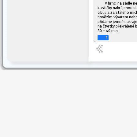
V hrnci na sádle 
kostičky nakrájenou s
cibuli a za stálého mí
hovězím vývarem nebo
přidáme jemně nakrájen
na čtvrtky překrájené
30 – 40 min.
f