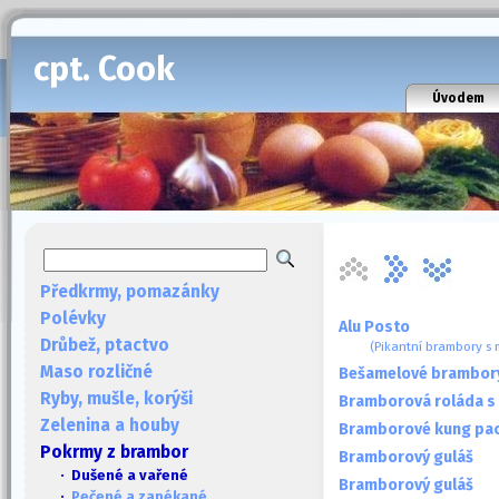
cpt. Cook
Úvodem
Předkrmy, pomazánky
Polévky
Alu Posto
Drůbež, ptactvo
(Pikantní brambory s
Maso rozličné
Bešamelové brambory
Ryby, mušle, korýši
Bramborová roláda s
Zelenina a houby
Bramborové kung pa
Pokrmy z brambor
Bramborový guláš
· Dušené a vařené
Bramborový guláš
·
Pečené a zapékané