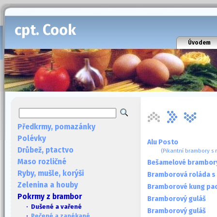
cpt. Cook
Úvodem
Předkrmy, pomazánky
Polévky
Alu Posto
Drůbež, ptactvo
(Pikantní brambory s
Maso rozličné
Bešamelové brambory
Ryby, mušle, korýši
Bramborová roláda s
Zelenina a houby
Bramborové kung pa
Pokrmy z brambor
Bramborový guláš
· Dušené a vařené
Bramborový guláš
·
Pečené a zapékané