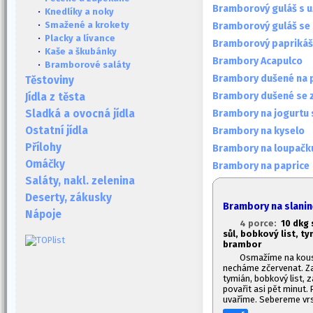
Bramborový guláš s 
·
Knedlíky a noky
·
Smažené a krokety
Bramborový guláš se
·
Placky a lívance
Bramborový paprikáš
·
Kaše a škubánky
Brambory Acapulco
·
Bramborové saláty
Brambory dušené na p
Těstoviny
Brambory dušené se 
Jídla z těsta
Brambory na jogurt
Sladká a ovocná jídla
Ostatní jídla
Brambory na kyselo
Přílohy
Brambory na loupačk
Omáčky
Brambory na paprice
Saláty, nakl. zelenina
Deserty, zákusky
Brambory na slanin
Nápoje
4 porce:
10 dkg 
sůl, bobkový list, ty
brambor
Osmažíme na kous
necháme zčervenat. Za
tymián, bobkový list,
povařit asi pět minut
uvaříme. Sebereme vrs