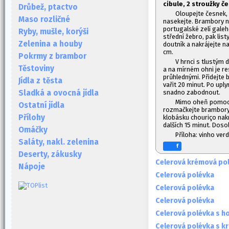
cibule, 2 stroužky č
Drůbež, ptactvo
Oloupejte česnek, 
Maso rozličné
nasekejte. Brambory na
portugalské zelí galeh
Ryby, mušle, korýši
střední žebro, pak list
Zelenina a houby
doutník a nakrájejte n
cm.
Pokrmy z brambor
V hrnci s tlustým d
Těstoviny
a na mírném ohni je r
průhlednými. Přidejte 
Jídla z těsta
vařit 20 minut. Po upl
snadno zabodnout.
Sladká a ovocná jídla
Mimo oheň pomocí 
Ostatní jídla
rozmačkejte brambory n
Přílohy
klobásku chouriço nakr
dalších 15 minut. Doso
Omáčky
Příloha: vinho ver
Saláty, nakl. zelenina
f
Deserty, zákusky
Celerová krémová po
Nápoje
Celerová polévka
Celerová polévka
Celerová polévka
Celerová polévka s h
Celerová polévka s k