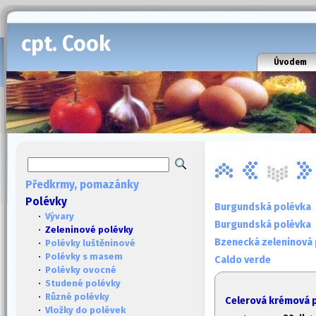
cpt. Cook
Úvodem
Předkrmy, pomazánky
Polévky
Burgundská polévka
·
Vývary
Burgundská polévka
· Zeleninové polévky
Bzenecká zeleninová
·
Polévky luštěninové
·
Polévky s masem
Caldo verde
·
Polévky ovocné
·
Studené polévky
·
Různé polévky
Celerová krémová 
·
Vložky do polévek