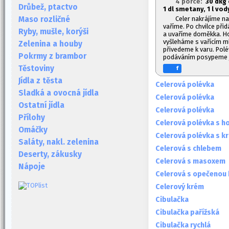
4 porce:
30 dkg 
Drůbež, ptactvo
1
dl smetany, 1
l vody
Celer nakrájíme na
Maso rozličné
vaříme. Po chvilce př
Ryby, mušle, korýši
a uvaříme doměkka. Ho
vyšleháme s vařícím m
Zelenina a houby
přivedeme k varu. Pol
Pokrmy z brambor
podáváním posypeme j
Těstoviny
f
Jídla z těsta
Celerová polévka
Sladká a ovocná jídla
Celerová polévka
Ostatní jídla
Celerová polévka
Přílohy
Celerová polévka s h
Omáčky
Celerová polévka s k
Saláty, nakl. zelenina
Celerová s chlebem
Deserty, zákusky
Celerová s masoxem
Nápoje
Celerová s opečenou
Celerový krém
Cibulačka
Cibulačka pařížská
Cibulačka rychlá