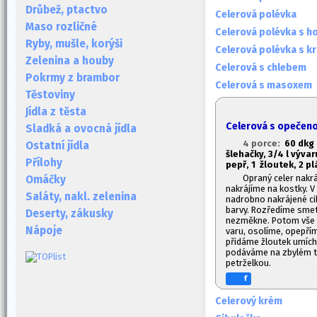
Drůbež, ptactvo
Celerová polévka
Maso rozličné
Celerová polévka s h
Ryby, mušle, korýši
Celerová polévka s k
Zelenina a houby
Celerová s chlebem
Pokrmy z brambor
Celerová s masoxem
Těstoviny
Jídla z těsta
Celerová s opečen
Sladká a ovocná jídla
4 porce:
60 dkg 
Ostatní jídla
šlehačky, 3/4 l výva
Přílohy
pepř, 1
žloutek, 2 pl
Opraný celer nakrá
Omáčky
nakrájíme na kostky. 
Saláty, nakl. zelenina
nadrobno nakrájené ci
barvy. Rozředíme smet
Deserty, zákusky
nezměkne. Potom vše p
Nápoje
varu, osolíme, opepří
přidáme žloutek umícha
podáváme na zbylém tu
petrželkou.
f
Celerový krém