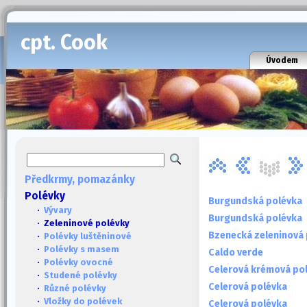
cpt. Cook
Úvodem
Předkrmy, pomazánky
Polévky
Burgundská polévka
·
Vývary
Burgundská polévka
· Zeleninové polévky
Bzenecká zeleninová
·
Polévky luštěninové
·
Polévky s masem
Caldo verde
·
Polévky ovocné
Celerová krémová po
·
Studené polévky
Celerová polévka
·
Různé polévky
·
Vložky do polévek
Celerová polévka