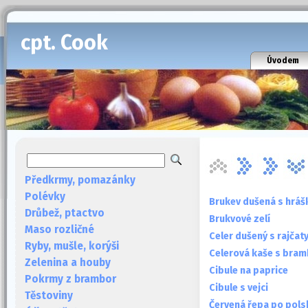
cpt. Cook
Úvodem
Předkrmy, pomazánky
Polévky
Brukev dušená s hrá
Drůbež, ptactvo
Brukvové zelí
Maso rozličné
Celer dušený s rajčat
Ryby, mušle, korýši
Celerová kaše s bra
Zelenina a houby
Cibule na paprice
Pokrmy z brambor
Cibule s vejci
Těstoviny
Červená řepa po pols