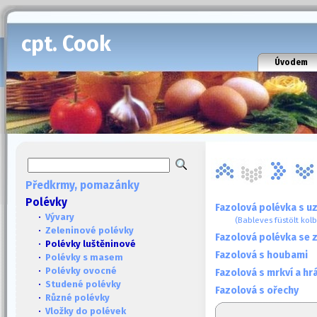
cpt. Cook
Úvodem
Předkrmy, pomazánky
Polévky
Fazolová polévka s u
·
Vývary
(Bableves füstölt kol
·
Zeleninové polévky
Fazolová polévka se 
· Polévky luštěninové
Fazolová s houbami
·
Polévky s masem
·
Polévky ovocné
Fazolová s mrkví a h
·
Studené polévky
Fazolová s ořechy
·
Různé polévky
·
Vložky do polévek