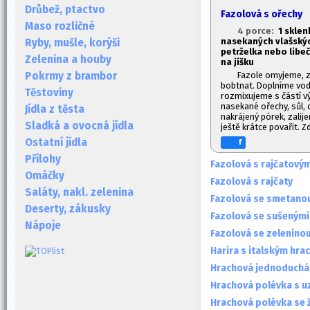
Drůbež, ptactvo
Fazolová s ořechy
Maso rozličné
4 porce:
1
sklenk
nasekaných vlašských
Ryby, mušle, korýši
petrželka nebo libeč
Zelenina a houby
na jíšku
Fazole omyjeme, 
Pokrmy z brambor
bobtnat. Doplníme vo
Těstoviny
rozmixujeme s částí vý
nasekané ořechy, sůl, 
Jídla z těsta
nakrájený pórek, zali
Sladká a ovocná jídla
ještě krátce povařit.
Ostatní jídla
f
Přílohy
Fazolová s rajčatový
Omáčky
Fazolová s rajčaty
Saláty, nakl. zelenina
Fazolová se smetano
Deserty, zákusky
Fazolová se sušenými
Nápoje
Fazolová se zelenino
Harira s italským hr
Hrachová jednoduchá
Hrachová polévka s 
Hrachová polévka se 